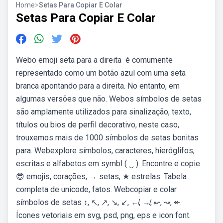
Home
>
Setas Para Copiar E Colar
Setas Para Copiar E Colar
Webo emoji seta para a direita ️ é comumente
representado como um botão azul com uma seta
branca apontando para a direita. No entanto, em
algumas versões que não. Webos símbolos de setas
são amplamente utilizados para sinalização, texto,
títulos ou bios de perfil decorativo, neste caso,
trouxemos mais de 1000 símbolos de setas bonitas
para. Webexplore símbolos, caracteres, hieróglifos,
escritas e alfabetos em symbl ( ‿ ). Encontre e copie
😎 emojis, corações, → setas, ★ estrelas. Tabela
completa de unicode, fatos. Webcopiar e colar
símbolos de setas ↕, ↖, ↗, ↘, ↙, ↚, ↛, ↜, ↝, ↞.
Ícones vetoriais em svg, psd, png, eps e icon font.