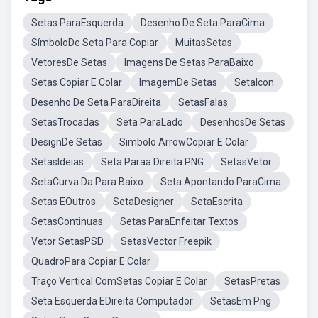
Setas ParaEsquerda
Desenho De Seta ParaCima
SímboloDe Seta Para Copiar
MuitasSetas
VetoresDe Setas
Imagens De Setas ParaBaixo
Setas Copiar E Colar
ImagemDe Setas
SetaIcon
Desenho De Seta ParaDireita
SetasFalas
SetasTrocadas
Seta ParaLado
DesenhosDe Setas
DesignDe Setas
Simbolo ArrowCopiar E Colar
SetasIdeias
Seta Paraa Direita PNG
SetasVetor
SetaCurva Da Para Baixo
Seta Apontando ParaCima
Setas EOutros
SetaDesigner
SetaEscrita
SetasContinuas
Setas ParaEnfeitar Textos
Vetor SetasPSD
SetasVector Freepik
QuadroPara Copiar E Colar
Traço Vertical ComSetas Copiar E Colar
SetasPretas
Seta Esquerda EDireita Computador
SetasEm Png