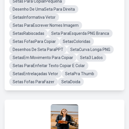
Setas Para CopiarPequena
Desenho De UmaSeta Para Direita
SetasInformativa Vetor
Setas ParaEscrever Nomes Imagem
SetasRabiscadas
Seta ParaEsquerda PNG Branca
Setas FofasPara Copiar
SetasColoridas
Desenhos De Seta ParaPPT
SetaCurva Longa PNG
SetasEm Movimento Para Copiar
Seta3 Lados
Setas ParaEnfeitar Texto Copiar E Colar
SetasEntrelaçadas Vetor
SetaPra Thumb
Setas Fofas ParaFazer
SetaDoida