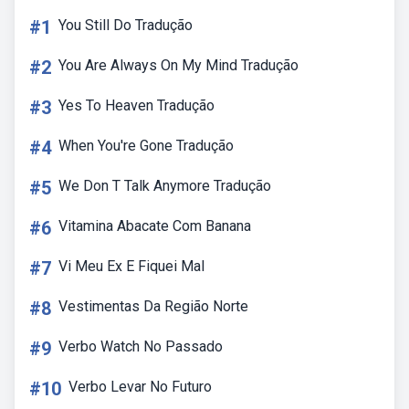
#1
You Still Do Tradução
#2
You Are Always On My Mind Tradução
#3
Yes To Heaven Tradução
#4
When You're Gone Tradução
#5
We Don T Talk Anymore Tradução
#6
Vitamina Abacate Com Banana
#7
Vi Meu Ex E Fiquei Mal
#8
Vestimentas Da Região Norte
#9
Verbo Watch No Passado
#10
Verbo Levar No Futuro