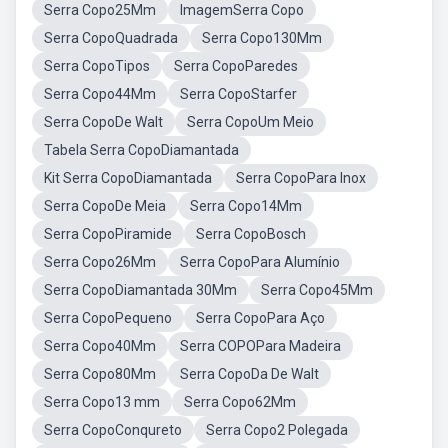
Serra Copo25Mm
ImagemSerra Copo
Serra CopoQuadrada
Serra Copo130Mm
Serra CopoTipos
Serra CopoParedes
Serra Copo44Mm
Serra CopoStarfer
Serra CopoDe Walt
Serra CopoUm Meio
Tabela Serra CopoDiamantada
Kit Serra CopoDiamantada
Serra CopoPara Inox
Serra CopoDe Meia
Serra Copo14Mm
Serra CopoPiramide
Serra CopoBosch
Serra Copo26Mm
Serra CopoPara Alumínio
Serra CopoDiamantada 30Mm
Serra Copo45Mm
Serra CopoPequeno
Serra CopoPara Aço
Serra Copo40Mm
Serra COPOPara Madeira
Serra Copo80Mm
Serra CopoDa De Walt
Serra Copo13 mm
Serra Copo62Mm
Serra CopoConqureto
Serra Copo2 Polegada