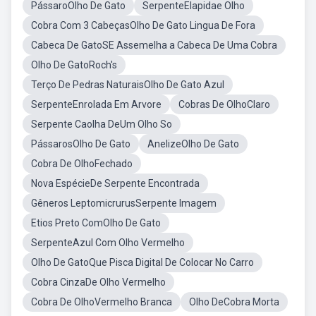
PássaroOlho De Gato
SerpenteElapidae Olho
Cobra Com 3 CabeçasOlho De Gato Lingua De Fora
Cabeca De GatoSE Assemelha a Cabeca De Uma Cobra
Olho De GatoRoch's
Terço De Pedras NaturaisOlho De Gato Azul
SerpenteEnrolada Em Arvore
Cobras De OlhoClaro
Serpente Caolha DeUm Olho So
PássarosOlho De Gato
AnelizeOlho De Gato
Cobra De OlhoFechado
Nova EspécieDe Serpente Encontrada
Gêneros LeptomicrurusSerpente Imagem
Etios Preto ComOlho De Gato
SerpenteAzul Com Olho Vermelho
Olho De GatoQue Pisca Digital De Colocar No Carro
Cobra CinzaDe Olho Vermelho
Cobra De OlhoVermelho Branca
Olho DeCobra Morta