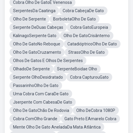
Cobra Olho De GatoÉ Venenosa
SerpentesDa Caatinga
Cobra CabeçaDe Gato
Olho De Serpente
BorboletaOlho De Gato
Serpente DeDuas Cabeças
Cobra GatoEuropeia
KalinagoSerpente Gato
Olho De GatoCrisântemo
Olho De GatoNo Reboque
CatadióptricoOlho De Gato
Olho De GatoCruzamento
StrassOlho De Gato
Olhos De Gatos E Olhos De Serpentes
OlhadoDe Serpente
SerpenteBoidae Olho
Serpente OlhoDesidratado
Cobra CapturouGato
PassarinhoOlho De Gato
Uma Cobra Com CaraDe Gato
Jserpente Com CabesaDe Gato
Olho De GatoChão De Rodovia
Olho DeCobra 1080P
Cobra ComOlho Grande
Gato Preto EAmarelo Cobra
Mente Olho De Gato AneladaDa Mata Atlântica