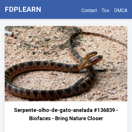
FDPLEARN
Contact
Tos
DMCA
Serpente-olho-de-gato-anelada #136839 -
Biofaces - Bring Nature Closer