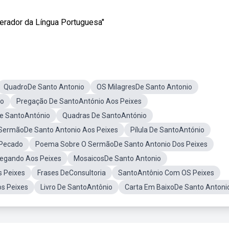
perador da Língua Portuguesa"
QuadroDe Santo Antonio
OS MilagresDe Santo Antonio
io
Pregação De SantoAntónio Aos Peixes
e SantoAntónio
Quadras De SantoAntónio
 SermãoDe Santo Antonio Aos Peixes
Pílula De SantoAntónio
 Pecado
Poema Sobre O SermãoDe Santo Antonio Dos Peixes
egando Aos Peixes
MosaicosDe Santo Antonio
s Peixes
Frases DeConsultoria
SantoAntônio Com OS Peixes
s Peixes
Livro De SantoAntônio
Carta Em BaixoDe Santo Antoni