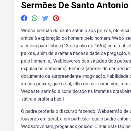
Sermões De Santo Antonio 
Webno sermão de santo antônio aos peixes, ele visa 
crítica à exploração do homem pelo homem. Webo serm
a. Vieira para lisboa (13 de junho de 1654) com o obj
peixes, além de exaltar a necessidade da pregação, vi
pelo homem e,. Weblouvores das virtudes dos peixes: 
expulsa os demónios); Rémora (apesar de ser pequen
documento da surpreendente imaginação, habilidade ora
irmãos peixes, que o sal, filho do mar como vós, t
Webeste sermão é considerado na literatura brasile
sátira e oratória hábil.
O padre proferia o discurso fazendo. Websermão de 
louvores em geral, e em particular, que o padre antónio
Webaproveitam, pregar aos peixes. O mar está tão p