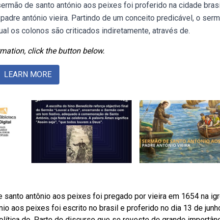
ermão de santo antónio aos peixes foi proferido na cidade brasi
padre antónio vieira. Partindo de um conceito predicável, o ser
al os colonos são criticados indiretamente, através de.
mation, click the button below.
LEARN MORE
santo antônio aos peixes foi pregado por vieira em 1654 na igr
 aos peixes foi escrito no brasil e proferido no dia 13 de junho
olítica do. Parte do discurso que se reveste de grande importânc