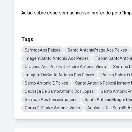
Aulão sobre esse sermão incrível proferido pelo "Im
Tags
SermaoAos Peixes
Santo AntonioPrega Aos Peixes
ImagemSanto Antonio Aos Peixes
Tablet SantoAntón
Orações Aos Peixes DePadre Antonio Vieira
Sermão D
Imagem DoSanto Antonio Dos Peixes
Poesia Sobre O
Santo Antonio E Peixes
Santo Antonio PeixesHomem
Cachaça De SantoAntónio Dos Lopes
Santo AntonioPr
Sermao Aos PeixesImagens
Santo AntonioMilagre Do
Obras DePadre Antonio Vieira
Analogia Dos SermãoAo