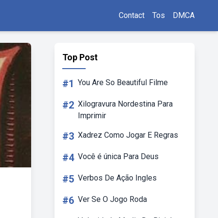
Contact
Tos
DMCA
Top Post
#1
You Are So Beautiful Filme
#2
Xilogravura Nordestina Para
Imprimir
#3
Xadrez Como Jogar E Regras
#4
Você é única Para Deus
#5
Verbos De Ação Ingles
#6
Ver Se O Jogo Roda