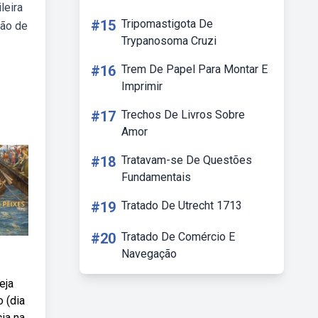
leira
#15
Tripomastigota De
mão de
Trypanosoma Cruzi
#16
Trem De Papel Para Montar E
Imprimir
#17
Trechos De Livros Sobre
Amor
#18
Tratavam-se De Questões
Fundamentais
#19
Tratado De Utrecht 1713
#20
Tratado De Comércio E
Navegação
eja
 (dia
ia na