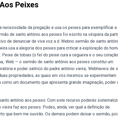
Aos Peixes
a necessidade da pregação e usa os peixes para exemplificar a
ão de santo antónio aos peixes foi escrito na véspera da part
etivo de denunciar de viva voz a d. Webno sermão de santo antôn
eira usa a alegoria dos peixes para criticar a exploração do ho
Peixe de tobias (o fel do peixe cura a cegueira e o seu coraçã
a,. Web — o sermão de santo antónio aos peixes constitui um
tória e poder satírico do padre antónio vieira,. Webhaveis de s
em duas propriedades, as quais em vós mesmos se experimentam:
ira como um documento que apresenta grande imaginação, poder 
santo antónio aos peixes: Com este recurso poderás sistematiz
 vieira faz aos peixes. Podes, ainda, ver qual a definição de.
erto que bem me ouvirão. Os demais podem deixar o sermão, poi