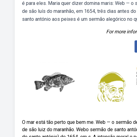
é para eles. Maria quer dizer domina maris: Web — o s
de são luís do maranhão, em 1654, três dias antes do 
santo antónio aos peixes é um sermão alegórico no qu
For more infor
O mar está tão perto que bem me. Web — o sermão de 
de são luiz do maranhão. Webo sermão de santo antónio
de santo antónio) de 1654, em s. A intenção moral e p