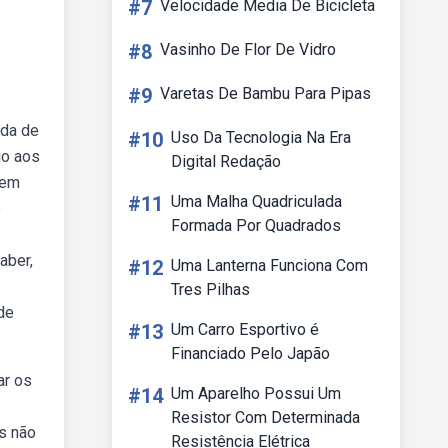
#7
Velocidade Media De Bicicleta
#8
Vasinho De Flor De Vidro
#9
Varetas De Bambu Para Pipas
ida de
#10
Uso Da Tecnologia Na Era
io aos
Digital Redação
mem
#11
Uma Malha Quadriculada
o
Formada Por Quadrados
aber,
#12
Uma Lanterna Funciona Com
Tres Pilhas
de
#13
Um Carro Esportivo é
Financiado Pelo Japão
ar os
#14
Um Aparelho Possui Um
Resistor Com Determinada
s não
Resistência Elétrica