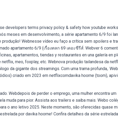
ise developers terms privacy policy & safety how youtube works
após meses em desenvolvimento, a série apartamento 6/9 foi la
 e produção! Webnesse vídeo eu faço a crítica sem spoilers e tr
mado apartamento 6/9 (เรื่องตลก 69 เดอะซีรีส์. Webver 6 coment
ficinas, apartamentos, tiendas y restaurantes en una galería en p
netflix, meo, foxplay, etc. Webnova produção tailandesa da netfli
atálogo da gigante dos streamings. Com uma trama profunda,. We
pisódios) criado em 2023 em netflixcomdavika hoorne (toom), apiv
dado. Webdepois de perder o emprego, uma mulher encontra um
ela muda para pior. Assista aos trailers e saiba mais. Webo colé
 para o ano letivo 2025. Neste momento, são oferecidas quase mi
estrelada por davika hoorne! Confira detalhes da série estrelada