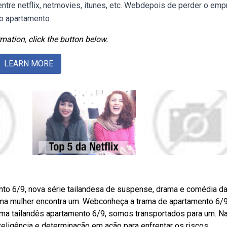
tre netflix, netmovies, itunes, etc. Webdepois de perder o emp
o apartamento.
mation, click the button below.
LEARN MORE
ento 6/9, nova série tailandesa de suspense, drama e comédia d
 uma mulher encontra um. Webconheça a trama de apartamento 6/9
rama tailandês apartamento 6/9, somos transportados para um. N
nteligência e determinação em ação para enfrentar os riscos.