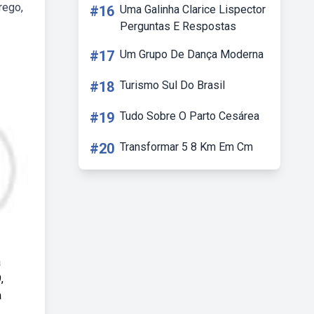
rego,
#16
Uma Galinha Clarice Lispector
Perguntas E Respostas
#17
Um Grupo De Dança Moderna
#18
Turismo Sul Do Brasil
#19
Tudo Sobre O Parto Cesárea
#20
Transformar 5 8 Km Em Cm
a
,
a