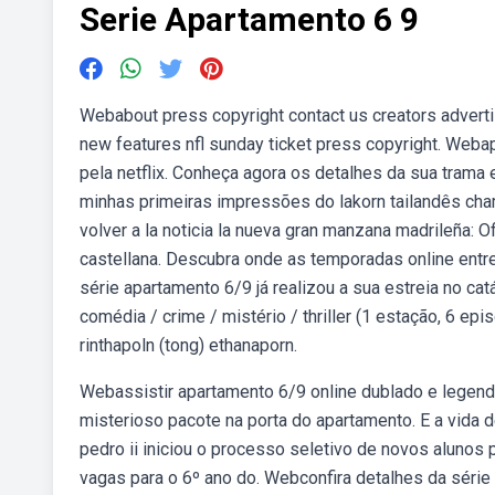
Serie Apartamento 6 9
Webabout press copyright contact us creators advert
new features nfl sunday ticket press copyright. Web
pela netflix. Conheça agora os detalhes da sua trama
minhas primeiras impressões do lakorn tailandês cha
volver a la noticia la nueva gran manzana madrileña: O
castellana. Descubra onde as temporadas online entre 
série apartamento 6/9 já realizou a sua estreia no c
comédia / crime / mistério / thriller (1 estação, 6 e
rinthapoln (tong) ethanaporn.
Webassistir apartamento 6/9 online dublado e legen
misterioso pacote na porta do apartamento. E a vida d
pedro ii iniciou o processo seletivo de novos alunos
vagas para o 6º ano do. Webconfira detalhes da série 