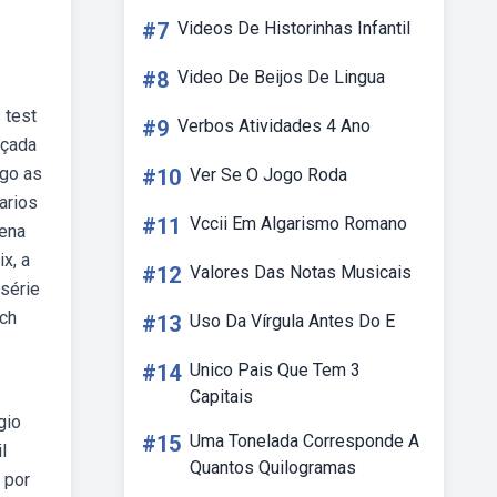
#7
Videos De Historinhas Infantil
#8
Video De Beijos De Lingua
 test
#9
Verbos Atividades 4 Ano
nçada
ago as
#10
Ver Se O Jogo Roda
arios
#11
Vccii Em Algarismo Romano
lena
x, a
#12
Valores Das Notas Musicais
bsérie
ich
#13
Uso Da Vírgula Antes Do E
#14
Unico Pais Que Tem 3
Capitais
gio
#15
Uma Tonelada Corresponde A
l
Quantos Quilogramas
 por