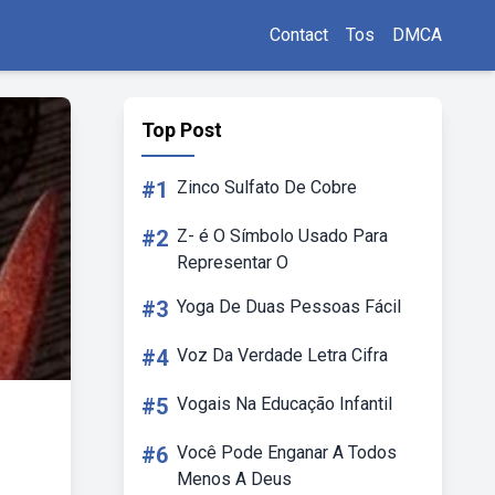
Contact
Tos
DMCA
Top Post
#1
Zinco Sulfato De Cobre
#2
Z- é O Símbolo Usado Para
Representar O
#3
Yoga De Duas Pessoas Fácil
#4
Voz Da Verdade Letra Cifra
#5
Vogais Na Educação Infantil
#6
Você Pode Enganar A Todos
Menos A Deus