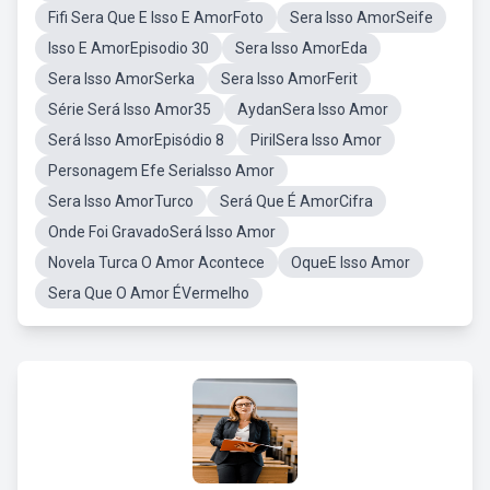
Fifi Sera Que E Isso E AmorFoto
Sera Isso AmorSeife
Isso E AmorEpisodio 30
Sera Isso AmorEda
Sera Isso AmorSerka
Sera Isso AmorFerit
Série Será Isso Amor35
AydanSera Isso Amor
Será Isso AmorEpisódio 8
PirilSera Isso Amor
Personagem Efe SeriaIsso Amor
Sera Isso AmorTurco
Será Que É AmorCifra
Onde Foi GravadoSerá Isso Amor
Novela Turca O Amor Acontece
OqueE Isso Amor
Sera Que O Amor ÉVermelho