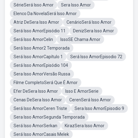
SérieSerá Isso Amor
Sera Isso Amor
Elenco Da NovelaSerá Isso Amor
Atriz DeSera Isso Amor
CenárioSerá Isso Amor
Será Isso AmorEpisódio 11
DenizSera Isso Amor
Será Isso AmorCelin
IssoSE Chama Amor
Será Isso Amor2 Temporada
Será Isso AmorCapítulo 1
Será Isso AmorEpisodio 72
Será Isso AmorEpisódio 104
Sera Isso AmorVersão Russa
Filme CompletoSerá Que É Amor
Efer DeSera Isso Amor
Isso E AmorSerie
Cenas DeSera Isso Amor
CerenSerá Isso Amor
Será Isso AmorCeren Triste
Sera Isso AmorEpisodio 9
Sera Isso AmorSegunda Temporada
Será Isso AmorSerkan
KirazSera Isso Amor
Será Isso AmorCasais Melek