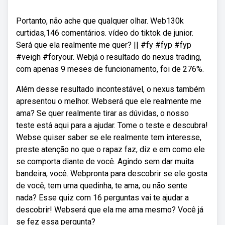
Portanto, não ache que qualquer olhar. Web130k
curtidas,146 comentários. vídeo do tiktok de junior.
Será que ela realmente me quer? || #fy #fyp #fyp
#veigh #foryour. Webjá o resultado do nexus trading,
com apenas 9 meses de funcionamento, foi de 276%.
Além desse resultado incontestável, o nexus também
apresentou o melhor. Webserá que ele realmente me
ama? Se quer realmente tirar as dúvidas, o nosso
teste está aqui para a ajudar. Tome o teste e descubra!
Webse quiser saber se ele realmente tem interesse,
preste atenção no que o rapaz faz, diz e em como ele
se comporta diante de você. Agindo sem dar muita
bandeira, você. Webpronta para descobrir se ele gosta
de você, tem uma quedinha, te ama, ou não sente
nada? Esse quiz com 16 perguntas vai te ajudar a
descobrir! Webserá que ela me ama mesmo? Você já
se fez essa pergunta?