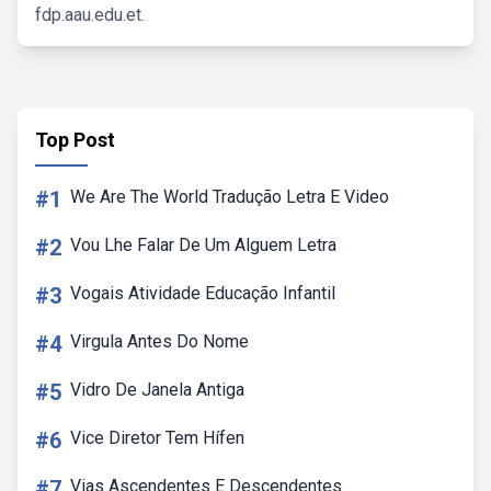
fdp.aau.edu.et.
Top Post
#1
We Are The World Tradução Letra E Video
#2
Vou Lhe Falar De Um Alguem Letra
#3
Vogais Atividade Educação Infantil
#4
Virgula Antes Do Nome
#5
Vidro De Janela Antiga
#6
Vice Diretor Tem Hífen
#7
Vias Ascendentes E Descendentes