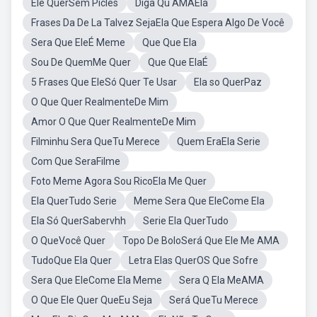
Ele QuerSem Picles
Diga Qu AMAEla
Frases Da De La Talvez SejaEla Que Espera Algo De Você
Sera Que EleÉ Meme
Que Que Ela
Sou De QuemMe Quer
Que Que ElaÉ
5 Frases Que EleSó Quer Te Usar
Ela so QuerPaz
O Que Quer RealmenteDe Mim
Amor O Que Quer RealmenteDe Mim
Filminhu Sera QueTu Merece
Quem EraEla Serie
Com Que SeraFilme
Foto Meme Agora Sou RicoEla Me Quer
Ela QuerTudo Serie
Meme Sera Que EleCome Ela
Ela Só QuerSabervhh
Serie Ela QuerTudo
O QueVocê Quer
Topo De BoloSerá Que Ele Me AMA
TudoQue Ela Quer
Letra Elas QuerOS Que Sofre
Sera Que EleCome Ela Meme
Sera Q Ela MeAMA
O Que Ele Quer QueEu Seja
Será QueTu Merece