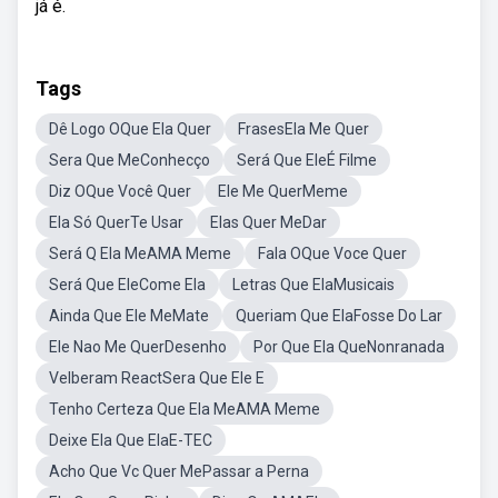
já é.
Tags
Dê Logo OQue Ela Quer
FrasesEla Me Quer
Sera Que MeConhecço
Será Que EleÉ Filme
Diz OQue Você Quer
Ele Me QuerMeme
Ela Só QuerTe Usar
Elas Quer MeDar
Será Q Ela MeAMA Meme
Fala OQue Voce Quer
Será Que EleCome Ela
Letras Que ElaMusicais
Ainda Que Ele MeMate
Queriam Que ElaFosse Do Lar
Ele Nao Me QuerDesenho
Por Que Ela QueNonranada
Velberam ReactSera Que Ele E
Tenho Certeza Que Ela MeAMA Meme
Deixe Ela Que ElaE-TEC
Acho Que Vc Quer MePassar a Perna