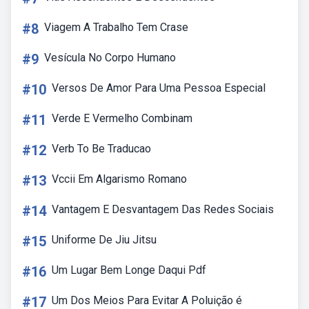
#8
Viagem A Trabalho Tem Crase
#9
Vesícula No Corpo Humano
#10
Versos De Amor Para Uma Pessoa Especial
#11
Verde E Vermelho Combinam
#12
Verb To Be Traducao
#13
Vccii Em Algarismo Romano
#14
Vantagem E Desvantagem Das Redes Sociais
#15
Uniforme De Jiu Jitsu
#16
Um Lugar Bem Longe Daqui Pdf
#17
Um Dos Meios Para Evitar A Poluição é