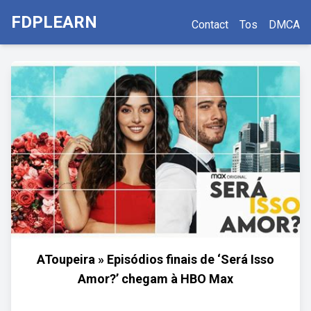
FDPLEARN
Contact
Tos
DMCA
AToupeira » Episódios finais de ‘Será Isso
Amor?’ chegam à HBO Max