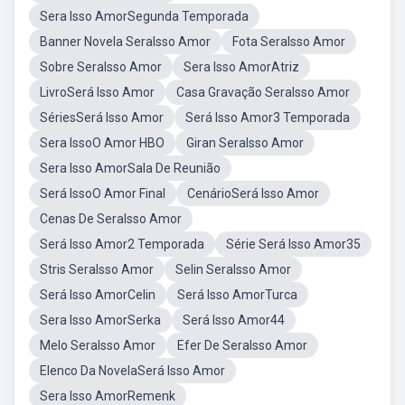
Sera Isso AmorSegunda Temporada
Banner Novela SeraIsso Amor
Fota SeraIsso Amor
Sobre SeraIsso Amor
Sera Isso AmorAtriz
LivroSerá Isso Amor
Casa Gravação SeraIsso Amor
SériesSerá Isso Amor
Será Isso Amor3 Temporada
Sera IssoO Amor HBO
Giran SeraIsso Amor
Sera Isso AmorSala De Reunião
Será IssoO Amor Final
CenárioSerá Isso Amor
Cenas De SeraIsso Amor
Será Isso Amor2 Temporada
Série Será Isso Amor35
Stris SeraIsso Amor
Selin SeraIsso Amor
Será Isso AmorCelin
Será Isso AmorTurca
Sera Isso AmorSerka
Será Isso Amor44
Melo SeraIsso Amor
Efer De SeraIsso Amor
Elenco Da NovelaSerá Isso Amor
Sera Isso AmorRemenk