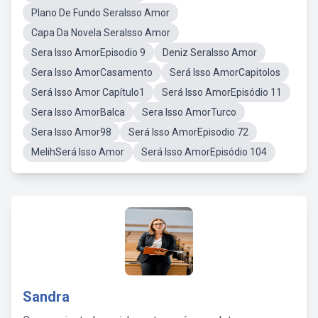
Plano De Fundo SeraIsso Amor
Capa Da Novela SeraIsso Amor
Sera Isso AmorEpisodio 9
Deniz SeraIsso Amor
Sera Isso AmorCasamento
Será Isso AmorCapitolos
Será Isso Amor Capítulo1
Será Isso AmorEpisódio 11
Sera Isso AmorBalca
Sera Isso AmorTurco
Sera Isso Amor98
Será Isso AmorEpisodio 72
MelihSerá Isso Amor
Será Isso AmorEpisódio 104
Sandra