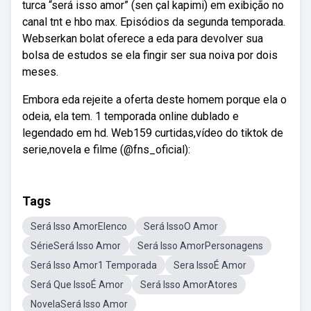
turca “será isso amor” (sen çal kapimi) em exibição no
canal tnt e hbo max. Episódios da segunda temporada.
Webserkan bolat oferece a eda para devolver sua
bolsa de estudos se ela fingir ser sua noiva por dois
meses.
Embora eda rejeite a oferta deste homem porque ela o
odeia, ela tem. 1 temporada online dublado e
legendado em hd. Web159 curtidas,vídeo do tiktok de
serie,novela e filme (@fns_oficial):
Tags
Será Isso AmorElenco
Será IssoO Amor
SérieSerá Isso Amor
Será Isso AmorPersonagens
Será Isso Amor1 Temporada
Sera IssoÉ Amor
Será Que IssoÉ Amor
Será Isso AmorAtores
NovelaSerá Isso Amor