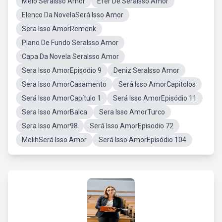
Melo SeraIsso Amor
Efer De SeraIsso Amor
Elenco Da NovelaSerá Isso Amor
Sera Isso AmorRemenk
Plano De Fundo SeraIsso Amor
Capa Da Novela SeraIsso Amor
Sera Isso AmorEpisodio 9
Deniz SeraIsso Amor
Sera Isso AmorCasamento
Será Isso AmorCapitolos
Será Isso AmorCapítulo 1
Será Isso AmorEpisódio 11
Sera Isso AmorBalca
Sera Isso AmorTurco
Sera Isso Amor98
Será Isso AmorEpisodio 72
MelihSerá Isso Amor
Será Isso AmorEpisódio 104