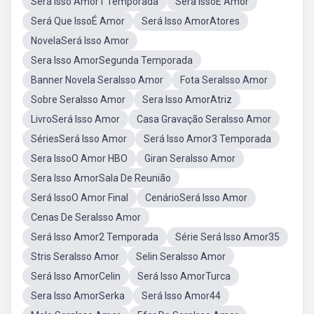
Será Isso Amor1 Temporada
Sera IssoÉ Amor
Será Que IssoÉ Amor
Será Isso AmorAtores
NovelaSerá Isso Amor
Sera Isso AmorSegunda Temporada
Banner Novela SeraIsso Amor
Fota SeraIsso Amor
Sobre SeraIsso Amor
Sera Isso AmorAtriz
LivroSerá Isso Amor
Casa Gravação SeraIsso Amor
SériesSerá Isso Amor
Será Isso Amor3 Temporada
Sera IssoO Amor HBO
Giran SeraIsso Amor
Sera Isso AmorSala De Reunião
Será IssoO Amor Final
CenárioSerá Isso Amor
Cenas De SeraIsso Amor
Será Isso Amor2 Temporada
Série Será Isso Amor35
Stris SeraIsso Amor
Selin SeraIsso Amor
Será Isso AmorCelin
Será Isso AmorTurca
Sera Isso AmorSerka
Será Isso Amor44