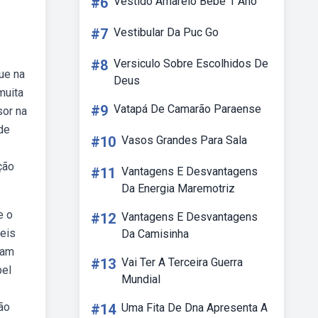
#6
Vestido Amarelo Bebê 1 Ano
#7
Vestibular Da Puc Go
#8
Versiculo Sobre Escolhidos De
ue na
Deus
muita
#9
Vatapá De Camarão Paraense
sor na
de
#10
Vasos Grandes Para Sala
ção
#11
Vantagens E Desvantagens
Da Energia Maremotriz
e o
#12
Vantagens E Desvantagens
veis
Da Camisinha
dam
#13
Vai Ter A Terceira Guerra
pel
Mundial
ão
#14
Uma Fita De Dna Apresenta A