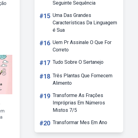
Seguinte Sequência
ação
#15
Uma Das Grandes
Características Da Linguagem
é Sua
#16
Uem Pr Assinale O Que For
Correto
#17
Tudo Sobre O Sertanejo
#18
Três Plantas Que Fornecem
Alimento
#19
Transforme As Frações
Impróprias Em Números
r
Mistos 7/5
em
na
#20
Transformar Mes Em Ano