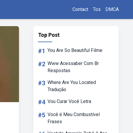
Contact
Tos
DMCA
Top Post
#1
You Are So Beautiful Filme
#2
Www Acessaber Com Br
Respostas
#3
Where Are You Located
Tradução
#4
Vou Curar Você Letra
#5
Você é Meu Combustível
Frases