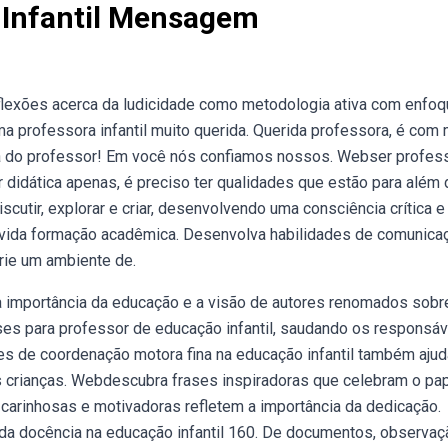
 Infantil Mensagem
flexões acerca da ludicidade como metodologia ativa com enfoq
a professora infantil muito querida. Querida professora, é com 
dia do professor! Em você nós confiamos nossos. Webser profes
r didática apenas, é preciso ter qualidades que estão para além 
iscutir, explorar e criar, desenvolvendo uma consciência crítica e
 devida formação acadêmica. Desenvolva habilidades de comunica
rie um ambiente de.
 a importância da educação e a visão de autores renomados sobr
ses para professor de educação infantil, saudando os responsá
es de coordenação motora fina na educação infantil também aju
s crianças. Webdescubra frases inspiradoras que celebram o pa
 carinhosas e motivadoras refletem a importância da dedicação.
a docência na educação infantil 160. De documentos, observaç