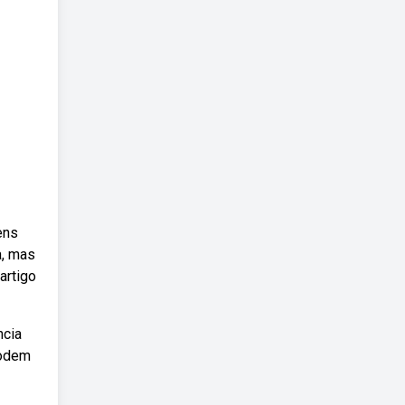
ens
a, mas
artigo
ncia
podem