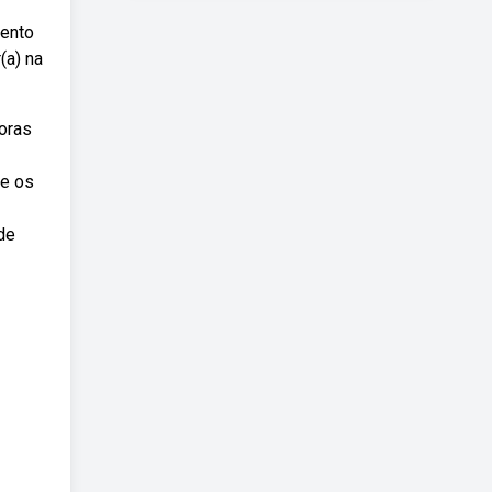
mento
(a) na
oras
ue os
de