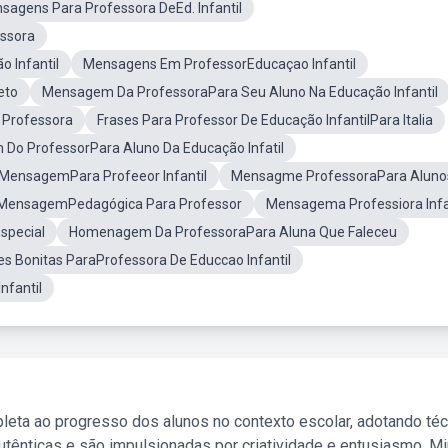
sagens Para Professora DeEd. Infantil
essora
 Infantil
Mensagens Em ProfessorEducaçao Infantil
eto
Mensagem Da ProfessoraPara Seu Aluno Na Educação Infantil
 Professora
Frases Para Professor De Educação InfantilPara Italia
Do ProfessorPara Aluno Da Educação Infatil
MensagemPara Profeeor Infantil
Mensagme ProfessoraPara Aluno
MensagemPedagógica Para Professor
Mensagema Professiora Infa
special
Homenagem Da ProfessoraPara Aluna Que Faleceu
es Bonitas ParaProfessora De Educcao Infantil
nfantil
leta ao progresso dos alunos no contexto escolar, adotando té
tênticas e são impulsionadas por criatividade e entusiasmo. M