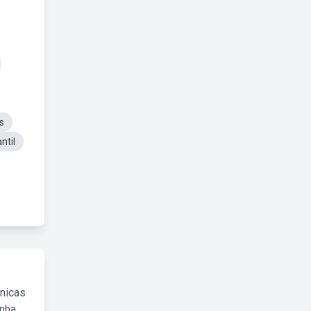
s
ntil
cnicas
inha