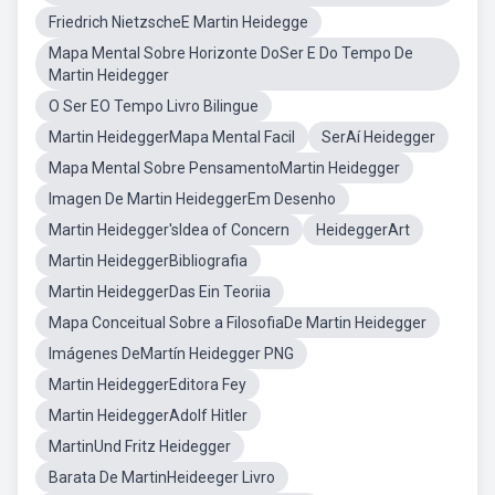
Friedrich NietzscheE Martin Heidegge
Mapa Mental Sobre Horizonte DoSer E Do Tempo De
Martin Heidegger
O Ser EO Tempo Livro Bilingue
Martin HeideggerMapa Mental Facil
SerAí Heidegger
Mapa Mental Sobre PensamentoMartin Heidegger
Imagen De Martin HeideggerEm Desenho
Martin Heidegger'sIdea of Concern
HeideggerArt
Martin HeideggerBibliografia
Martin HeideggerDas Ein Teoriia
Mapa Conceitual Sobre a FilosofiaDe Martin Heidegger
Imágenes DeMartín Heidegger PNG
Martin HeideggerEditora Fey
Martin HeideggerAdolf Hitler
MartinUnd Fritz Heidegger
Barata De MartinHeideeger Livro