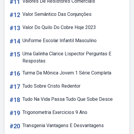
#11
Valores De Resistores Comerciais
#12
Valor Semântico Das Conjunções
#13
Valor Do Quilo Do Cobre Hoje 2023
#14
Uniforme Escolar Infantil Masculino
#15
Uma Galinha Clarice Lispector Perguntas E
Respostas
#16
Turma Da Mônica Jovem 1 Série Completa
#17
Tudo Sobre Cristo Redentor
#18
Tudo Na Vida Passa Tudo Que Sobe Desce
#19
Trigonometria Exercicios 9 Ano
#20
Transgenia Vantagens E Desvantagens