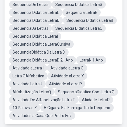
SequênciaDe Letras
Sequência Didática LetraS
Sequência Didática LetraL
Sequencia LetraE
Sequência Didática LetraD
Sequência Didática LetraB
SequenciaDa Letras
Sequência Didática LetraC
Sequência Didática LetraI
Sequência Didática LetraCursiva
SequênciaDidática Da Letra D
Sequência Didática LetraD 2º Ano
LetraN 1 Ano
Atividade aLetra I
Atividade aLetra O
Letra OAlfabetica
Atividade aLetra X
Atividade LetraU
Atividade aLetra R
Alfabetização LetraQ
SequenciaDidatica Com Letra Q
Atividade De Alfabetização Letra T
Atiidade LetraR
10 Palavras Z
A Cigarra E a Formiga Texto Pequeno
Atividades a Casa Que Pedro Fez