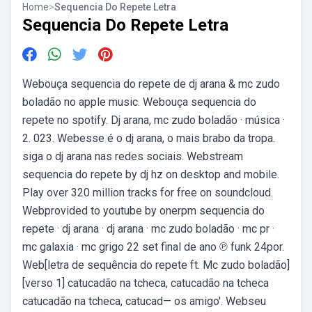
Home
>
Sequencia Do Repete Letra
Sequencia Do Repete Letra
Webouça sequencia do repete de dj arana & mc zudo
boladão no apple music. Webouça sequencia do
repete no spotify. Dj arana, mc zudo boladão · música ·
2. 023. Webesse é o dj arana, o mais brabo da tropa.
siga o dj arana nas redes sociais. Webstream
sequencia do repete by dj hz on desktop and mobile.
Play over 320 million tracks for free on soundcloud.
Webprovided to youtube by onerpm sequencia do
repete · dj arana · dj arana · mc zudo boladão · mc pr ·
mc galaxia · mc grigo 22 set final de ano ℗ funk 24por.
Web[letra de sequência do repete ft. Mc zudo boladão]
[verso 1] catucadão na tcheca, catucadão na tcheca
catucadão na tcheca, catucad— os amigo'. Webseu