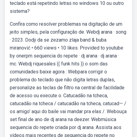
teclado está repetindo letras no windows 10 ou outro
sistema?
Confira como resolver problemas na digitação de um
jeito simples, pela configuração de. Webdj arana · song
· 2023. Dodji da se zezamo zlaja band & buba
miranović • 660 views • 10 likes. Provided to youtube
by onerpm sequencia do repete · dj arana · dj arana ·
mc. Webdj riquesales (( funk hits )) o som das
comunidades baixe agora : Webpara corrigir o
problema do teclado que não digita letras duplas,
personalize as teclas de filtro na central de facilidade
de acesso ou execute o. Catucadão na tcheca,
catucadão na tcheca / catucadão na tcheca, catucad— /
os amigo' aqui do baile vai mandar pra elas /. Webouça
set final de ano de dj arana na deezer. Webmúsica
sequencia do repete criada por dj arana. Assista aos
vídeos mais recentes de sequencia do repete no