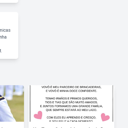
cnicas
inha
.