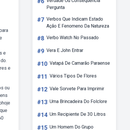
#6
Verdade Ou Consequência
Pergunta
#7
Verbos Que Indicam Estado
Ação E Fenomeno Da Natureza
para
#8
Verbo Watch No Passado
e
#9
Vera E John Entrar
s e
 do.
#10
Vatapá De Camarão Paraense
res e
#11
Vários Tipos De Flores
os ou
#12
Vale Sorvete Para Imprimir
gens
#13
Uma Brincadeira Do Folclore
bhoje
rque
#14
Um Recipiente De 30 Litros
60
#15
Um Homem Do Grupo