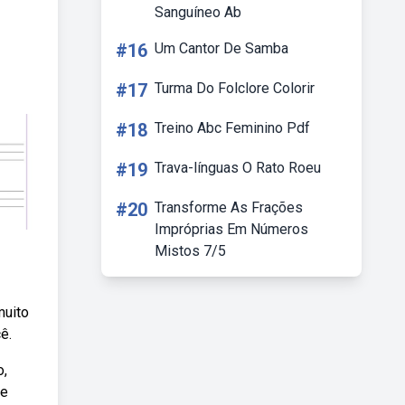
Sanguíneo Ab
#16
Um Cantor De Samba
#17
Turma Do Folclore Colorir
#18
Treino Abc Feminino Pdf
#19
Trava-línguas O Rato Roeu
#20
Transforme As Frações
Impróprias Em Números
Mistos 7/5
muito
ê.
o,
te