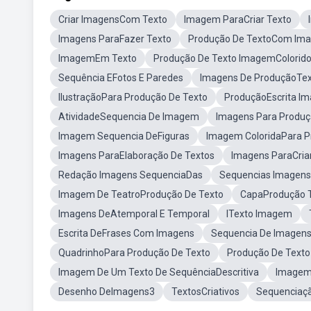
Criar ImagensCom Texto
Imagem ParaCriar Texto
Imagens ParaFazer Texto
Produção De TextoCom Im
ImagemEm Texto
Produção De Texto ImagemColorid
Sequência EFotos E Paredes
Imagens De ProduçãoTex
IlustraçãoPara Produção De Texto
ProduçãoEscrita I
AtividadeSequencia De Imagem
Imagens Para Produç
Imagem Sequencia DeFiguras
Imagem ColoridaPara P
Imagens ParaElaboração De Textos
Imagens ParaCriar
Redação Imagens SequenciaDas
Sequencias Imagens
Imagem De TeatroProdução De Texto
CapaProdução 
Imagens DeAtemporal E Temporal
ITexto Imagem
Escrita DeFrases Com Imagens
Sequencia De Imagen
QuadrinhoPara Produção De Texto
Produção De Text
Imagem De Um Texto De SequênciaDescritiva
Imagem 
Desenho DeImagens3
TextosCriativos
Sequenciaçã