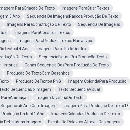
Imagem ParaCriação De Texto
Imagens ParaCriar Textos
agem 3 Ano
Sequencia De ImagensPascoa Produção De Texto
o
Imagens ParaConstrução De Texto
Sequência De Imagens
tual
Imagens ParaConstruir Textos
magens
Imagens ParaProduzir Textos Narrativos
ãoTextual 4 Ano
Imagens Para TextoDentro
rodução De Texto
SequenciaFigura Pra Produção Texto
 Histórias
Cenas Sequencia DasPara Produção De Texto
Produção De TextoCom Desenhos
Texto
Produção DeTextoa PNG
Imagem ColoridaPara Produção
Texto SequenciaDo Imagem
Texto SequenciaVisual
s ParaAnimação
Imagem DivisõriaDe Texto
o Sequencia5 Ano Com Imagem
Imagem Para Produção De Texto1º
ProduçãoTextual 1 Ano
ImagensColoridas Producao De Texto
o DeHistórias Imagem
Escrita De Palavras AtravesDe Imagens