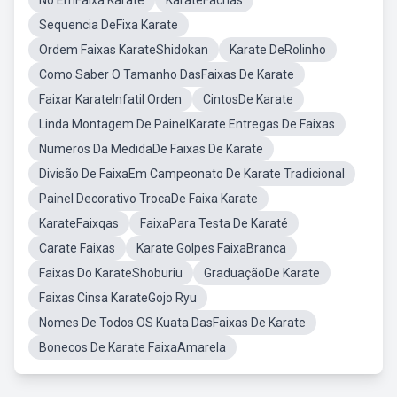
Nó EmFaixa Karate
KarateFachas
Sequencia DeFixa Karate
Ordem Faixas KarateShidokan
Karate DeRolinho
Como Saber O Tamanho DasFaixas De Karate
Faixar KarateInfatil Orden
CintosDe Karate
Linda Montagem De PainelKarate Entregas De Faixas
Numeros Da MedidaDe Faixas De Karate
Divisão De FaixaEm Campeonato De Karate Tradicional
Painel Decorativo TrocaDe Faixa Karate
KarateFaixqas
FaixaPara Testa De Karaté
Carate Faixas
Karate Golpes FaixaBranca
Faixas Do KarateShoburiu
GraduaçãoDe Karate
Faixas Cinsa KarateGojo Ryu
Nomes De Todos OS Kuata DasFaixas De Karate
Bonecos De Karate FaixaAmarela