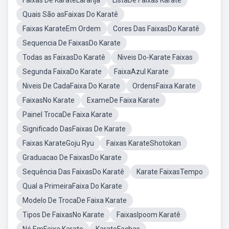
Faixas De KarateLaranja
ListaDe Faixas Karate
Quais São asFaixas Do Karatê
Faixas KarateEm Ordem
Cores Das FaixasDo Karatê
Sequencia De FaixasDo Karate
Todas as FaixasDo Karatê
Niveis Do-Karate Faixas
Segunda FaixaDo Karate
FaixaAzul Karate
Niveis De CadaFaixa Do Karate
OrdensFaixa Karate
FaixasNo Karate
ExameDe Faixa Karate
Painel TrocaDe Faixa Karate
Significado DasFaixas De Karate
Faixas KarateGoju Ryu
Faixas KarateShotokan
Graduacao De FaixasDo Karate
Sequência Das FaixasDo Karatê
Karate FaixasTempo
Qual a PrimeiraFaixa Do Karate
Modelo De TrocaDe Faixa Karate
Tipos De FaixasNo Karate
FaixasIpoom Karatê