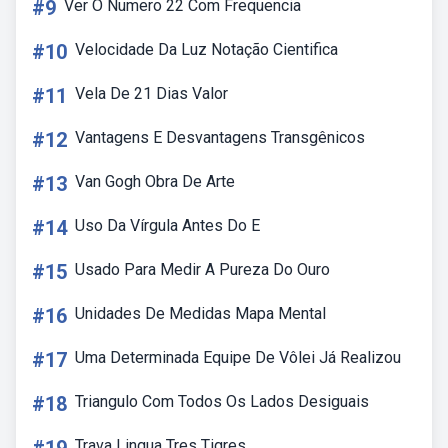
#9
Ver O Numero 22 Com Frequencia
#10
Velocidade Da Luz Notação Cientifica
#11
Vela De 21 Dias Valor
#12
Vantagens E Desvantagens Transgênicos
#13
Van Gogh Obra De Arte
#14
Uso Da Vírgula Antes Do E
#15
Usado Para Medir A Pureza Do Ouro
#16
Unidades De Medidas Mapa Mental
#17
Uma Determinada Equipe De Vôlei Já Realizou
#18
Triangulo Com Todos Os Lados Desiguais
Trava Lingua Tres Tigres