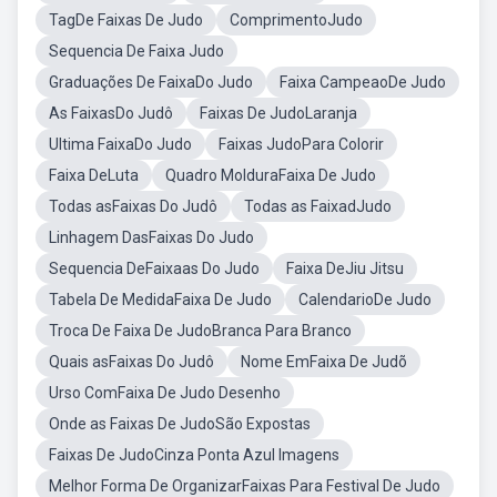
TagDe Faixas De Judo
ComprimentoJudo
Sequencia De Faixa Judo
Graduações De FaixaDo Judo
Faixa CampeaoDe Judo
As FaixasDo Judô
Faixas De JudoLaranja
Ultima FaixaDo Judo
Faixas JudoPara Colorir
Faixa DeLuta
Quadro MolduraFaixa De Judo
Todas asFaixas Do Judô
Todas as FaixadJudo
Linhagem DasFaixas Do Judo
Sequencia DeFaixaas Do Judo
Faixa DeJiu Jitsu
Tabela De MedidaFaixa De Judo
CalendarioDe Judo
Troca De Faixa De JudoBranca Para Branco
Quais asFaixas Do Judô
Nome EmFaixa De Judõ
Urso ComFaixa De Judo Desenho
Onde as Faixas De JudoSão Expostas
Faixas De JudoCinza Ponta Azul Imagens
Melhor Forma De OrganizarFaixas Para Festival De Judo