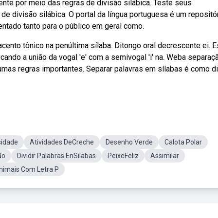
nte por meio das regras de divisão silábica. Teste seus
e divisão silábica. O portal da língua portuguesa é um repositó
entado tanto para o público em geral como.
ento tônico na penúltima sílaba. Ditongo oral decrescente ei. E
ando a união da vogal 'e' com a semivogal 'i' na. Weba separaç
umas regras importantes. Separar palavras em sílabas é como di
idade
Atividades DeCreche
Desenho Verde
Calota Polar
ão
Dividir Palabras EnSilabas
PeixeFeliz
Assimilar
nimais Com Letra P