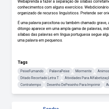
Webaprenda a fazer a separação de sílabas corretame
conhecimentos com alguns exercícios. Webdicionário d
organizado de recursos linguísticos. Pretende ser ori
É uma palavra paroxítona ou também chamado grave, ac
ditongo aparece em uma ampla gama de palavras, indic
sílabas das palavras em língua portuguesa segue alg
uma palavra em pequenos.
Tags
PeixeFumando
PalavraPeixe
Mormente
Animos
Ditado Recortado Letra T
Atividades Para Alfabetizaç
Contratempo
Desenho DePeixinho Para Imprimir
A