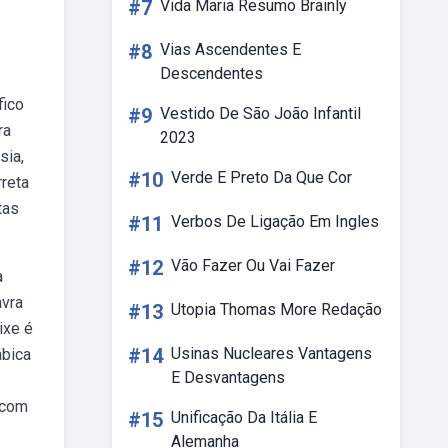
#7
Vida Maria Resumo Brainly
#8
Vias Ascendentes E
Descendentes
fico
#9
Vestido De São João Infantil
ra
2023
sia,
#10
Verde E Preto Da Que Cor
rreta
tas
#11
Verbos De Ligação Em Ingles
#12
Vão Fazer Ou Vai Fazer
a
avra
#13
Utopia Thomas More Redação
ixe é
#14
Usinas Nucleares Vantagens
ábica
E Desvantagens
 com
#15
Unificação Da Itália E
Alemanha