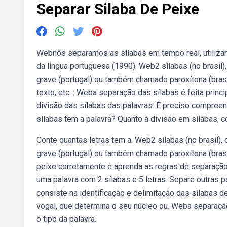
Separar Silaba De Peixe
Webnós separamos as sílabas em tempo real, utilizando
da língua portuguesa (1990). Web2 sílabas (no brasil),
grave (portugal) ou também chamado paroxítona (brasil)
texto, etc. : Weba separação das sílabas é feita prin
divisão das sílabas das palavras. É preciso compree
sílabas tem a palavra? Quanto à divisão em sílabas, c
Conte quantas letras tem a. Web2 sílabas (no brasil), o
grave (portugal) ou também chamado paroxítona (bras
peixe corretamente e aprenda as regras de separação
uma palavra com 2 sílabas e 5 letras. Separe outras p
consiste na identificação e delimitação das sílabas d
vogal, que determina o seu núcleo ou. Weba separaçã
o tipo da palavra.