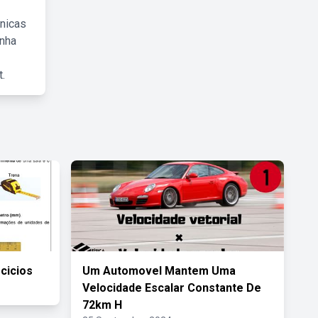
cnicas
inha
.
cicios
Um Automovel Mantem Uma
Velocidade Escalar Constante De
72km H