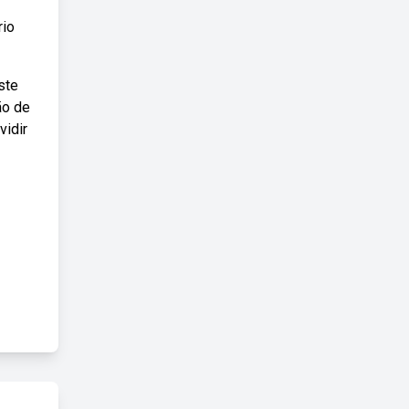
rio
ste
ão de
vidir