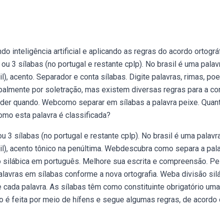
 inteligência artificial e aplicando as regras do acordo ortográ
 ou 3 sílabas (no portugal e restante cplp). No brasil é uma palav
, acento. Separador e conta sílabas. Digite palavras, rimas, poe
cipalmente por soletração, mas existem diversas regras para a co
nder quando. Webcomo separar em sílabas a palavra peixe. Quan
omo esta palavra é classificada?
u 3 sílabas (no portugal e restante cplp). No brasil é uma palavr
il), acento tônico na penúltima. Webdescubra como separa a pal
 silábica em português. Melhore sua escrita e compreensão. Pe
alavras em sílabas conforme a nova ortografia. Weba divisão sil
e cada palavra. As sílabas têm como constituinte obrigatório uma
o é feita por meio de hífens e segue algumas regras, de acordo