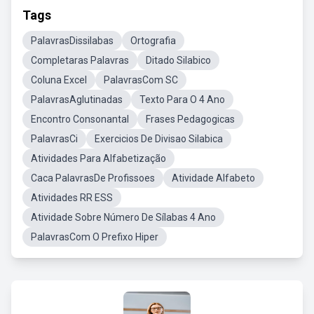
Tags
PalavrasDissilabas
Ortografia
Completaras Palavras
Ditado Silabico
Coluna Excel
PalavrasCom SC
PalavrasAglutinadas
Texto Para O 4 Ano
Encontro Consonantal
Frases Pedagogicas
PalavrasCi
Exercicios De Divisao Silabica
Atividades Para Alfabetização
Caca PalavrasDe Profissoes
Atividade Alfabeto
Atividades RR ESS
Atividade Sobre Número De Sílabas 4 Ano
PalavrasCom O Prefixo Hiper