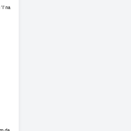
i' na.
um da