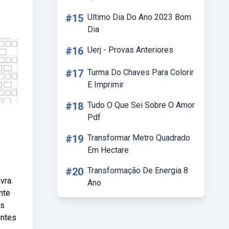
#15
Ultimo Dia Do Ano 2023 Bom
Dia
#16
Uerj - Provas Anteriores
#17
Turma Do Chaves Para Colorir
E Imprimir
#18
Tudo O Que Sei Sobre O Amor
Pdf
#19
Transformar Metro Quadrado
Em Hectare
#20
Transformação De Energia 8
vra.
Ano
nte
as
entes