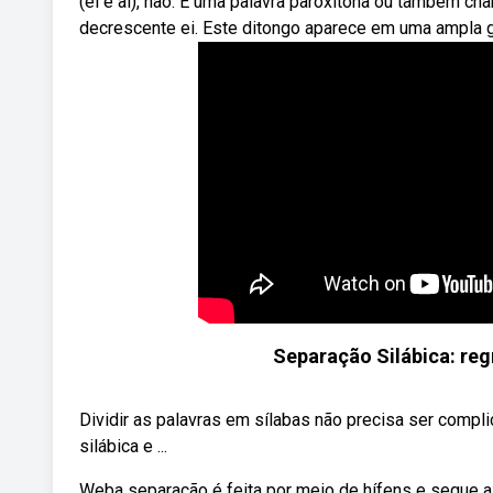
(ei e ai), não. É uma palavra paroxítona ou também ch
decrescente ei. Este ditongo aparece em uma ampla gam
Separação Silábica: reg
Dividir as palavras em sílabas não precisa ser compli
silábica e ...
Weba separação é feita por meio de hífens e segue a