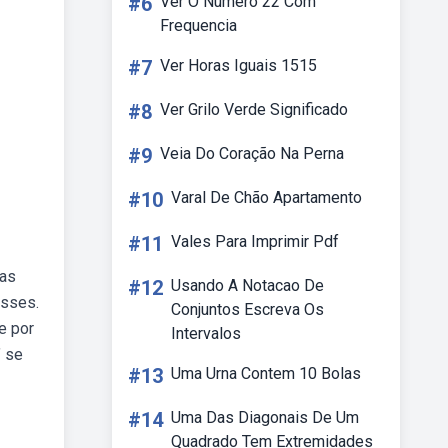
#6
Ver O Numero 22 Com
Frequencia
#7
Ver Horas Iguais 1515
#8
Ver Grilo Verde Significado
#9
Veia Do Coração Na Perna
#10
Varal De Chão Apartamento
#11
Vales Para Imprimir Pdf
ras
#12
Usando A Notacao De
esses.
Conjuntos Escreva Os
e por
Intervalos
’ se
#13
Uma Urna Contem 10 Bolas
#14
Uma Das Diagonais De Um
Quadrado Tem Extremidades