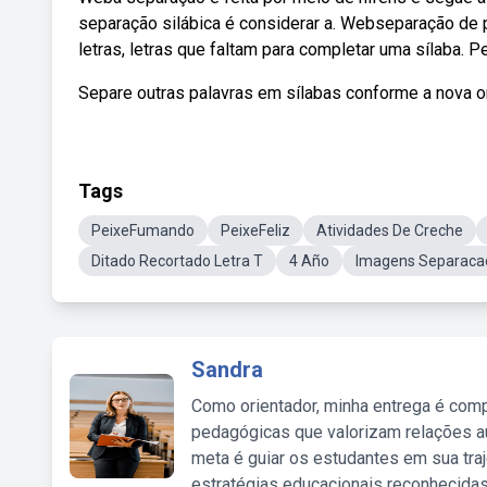
separação silábica é considerar a. Webseparação de p
letras, letras que faltam para completar uma sílaba. P
Separe outras palavras em sílabas conforme a nova or
Tags
PeixeFumando
PeixeFeliz
Atividades De Creche
Ditado Recortado Letra T
4 Año
Imagens Separaca
Sandra
Como orientador, minha entrega é comp
pedagógicas que valorizam relações au
meta é guiar os estudantes em sua traj
estratégias educacionais reconhecidas