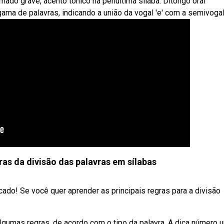
amado grave, acento tônico na penúltima sílaba. Ditongo oral
a de palavras, indicando a união da vogal 'e' com a semivogal '
ras da divisão das palavras em sílabas
cado! Se você quer aprender as principais regras para a divisão
lgumas regras, de acordo com o tipo da palavra. A dica número 