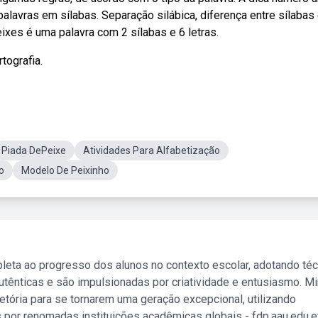
alavras em sílabas. Separação silábica, diferença entre sílabas
eixes é uma palavra com 2 sílabas e 6 letras.
tografia.
Piada DePeixe
Atividades Para Alfabetização
o
Modelo De Peixinho
leta ao progresso dos alunos no contexto escolar, adotando té
tênticas e são impulsionadas por criatividade e entusiasmo. M
etória para se tornarem uma geração excepcional, utilizando
 por renomadas instituições acadêmicas globais - fdp.aau.edu.et