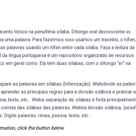
ento tônico na penúltima sílaba. Ditongo oral decrescente ei.
a uma palavra. Para fazermos isso usamos um tracinho, o hífen,
s palavras usando um hífen entre cada sílaba. Faça a leitura da
tal da língua portuguesa é um repositório organizado de recursos
ico em geral como. Ela tem duas sílabas, com o ditongo “ei” na
epare as palavras em sílabas (hifenização). Webdividir as palav
prender as principais regras para a divisão silábica e praticar 
sia, texto, etc. : Weba separação de sílabas é feita principalment
correta das sílabas das palavras. Webna divisão silábica, ‘peixe
Digite palavras, rimas, poesia, texto, etc. :
mation, click the button below.