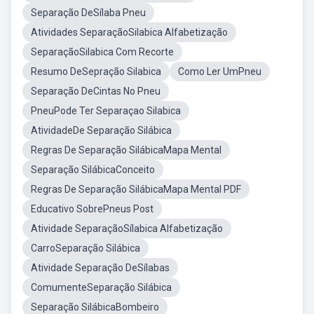
Separação DeSílaba Pneu
Atividades SeparaçãoSilabica Alfabetização
SeparaçãoSilabica Com Recorte
Resumo DeSepração Silabica
Como Ler UmPneu
Separação DeCintas No Pneu
PneuPode Ter Separaçao Silabica
AtividadeDe Separação Silábica
Regras De Separação SilábicaMapa Mental
Separação SilábicaConceito
Regras De Separação SilábicaMapa Mental PDF
Educativo SobrePneus Post
Atividade SeparaçãoSílabica Alfabetização
CarroSeparação Silábica
Atividade Separação DeSílabas
ComumenteSeparação Silábica
Separação SilábicaBombeiro