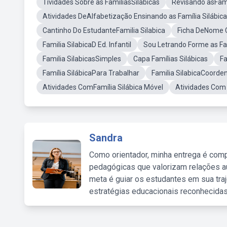
Tividades Sobre as FamíliasSilabicas
Revisando asFami
Atividades DeAlfabetização Ensinando as Família Silábica
Cantinho Do EstudanteFamilia Silabica
Ficha DeNome C
Familia SilabicaD Ed. Infantil
Sou Letrando Forme as Fam
Familia SilabicasSimples
Capa Famílias Silábicas
Fa
Família SilábicaPara Trabalhar
Familia SilabicaCoorde
Atividades ComFamília Silábica Móvel
Atividades Com 
Sandra
Como orientador, minha entrega é comp
pedagógicas que valorizam relações au
meta é guiar os estudantes em sua traj
estratégias educacionais reconhecidas