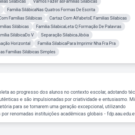
lias Silabicas
Vamos Fazer asFamilias Silabicas
Familia SilábicaNas Quatros Formas De Escrita
om Famílias Silábicas
Cartaz Com AlfabetoE Familias Silabicas
ílias Silábicas
Familia SilabicaLeta Q Formação De Palavras
mília SilábicaDo V
Separação SilabicaJibóia
nação Horizontal
Familia SilabicaPara Imprimir Nha Fra Pra
as Famílias Silábicas Simples
leta ao progresso dos alunos no contexto escolar, adotando té
tênticas e são impulsionadas por criatividade e entusiasmo. M
etória para se tornarem uma geração excepcional, utilizando
 por renomadas instituições acadêmicas globais - fdp.aau.edu.et