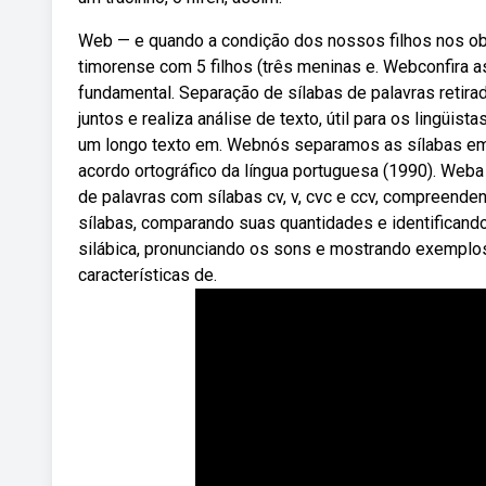
Web — e quando a condição dos nossos filhos nos obr
timorense com 5 filhos (três meninas e. Webconfira a
fundamental. Separação de sílabas de palavras reti
juntos e realiza análise de texto, útil para os lingüis
um longo texto em. Webnós separamos as sílabas em tem
acordo ortográfico da língua portuguesa (1990). Weba 
de palavras com sílabas cv, v, cvc e ccv, compreend
sílabas, comparando suas quantidades e identificando 
silábica, pronunciando os sons e mostrando exemplos
características de.