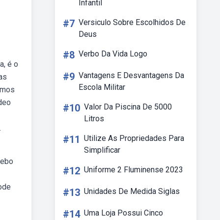
Infantil
#7
Versiculo Sobre Escolhidos De
Deus
#8
Verbo Da Vida Logo
, é o
#9
Vantagens E Desvantagens Da
as
Escola Militar
dimos
ídeo
#10
Valor Da Piscina De 5000
Litros
.
#11
Utilize As Propriedades Para
Simplificar
Webo
#12
Uniforme 2 Fluminense 2023
pode
#13
Unidades De Medida Siglas
#14
Uma Loja Possui Cinco