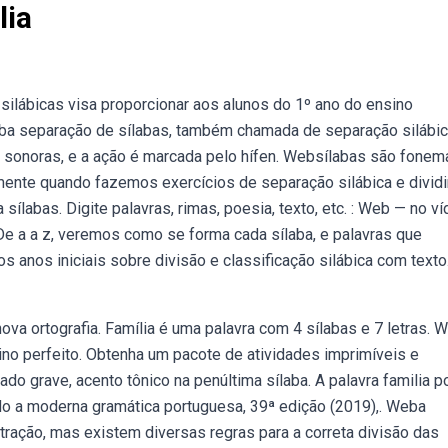
lia
silábicas visa proporcionar aos alunos do 1º ano do ensino
a separação de sílabas, também chamada de separação silábica
 sonoras, e a ação é marcada pelo hífen. Websílabas são fonem
mente quando fazemos exercícios de separação silábica e divi
ílabas. Digite palavras, rimas, poesia, texto, etc. : Web — no v
 De a a z, veremos como se forma cada sílaba, e palavras que
anos iniciais sobre divisão e classificação silábica com texto
va ortografia. Família é uma palavra com 4 sílabas e 7 letras. 
nsino perfeito. Obtenha um pacote de atividades imprimíveis e
do grave, acento tônico na penúltima sílaba. A palavra familia 
do a moderna gramática portuguesa, 39ª edição (2019),. Weba
tração, mas existem diversas regras para a correta divisão das