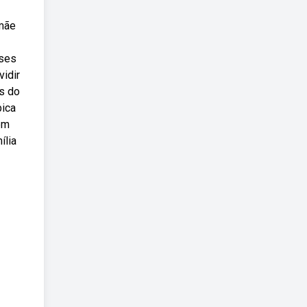
 mãe
ases
vidir
as do
bica
em
ília