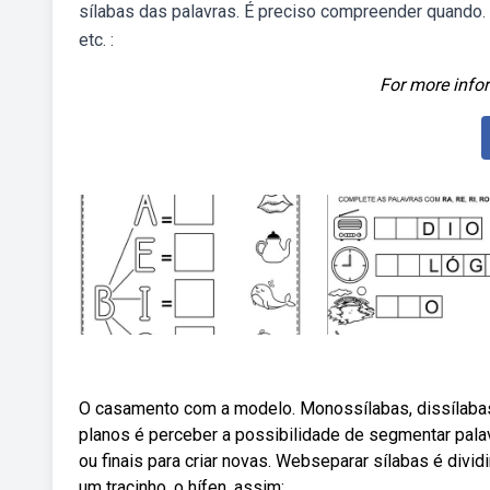
sílabas das palavras. É preciso compreender quando. W
etc. :
For more infor
O casamento com a modelo. Monossílabas, dissílabas,
planos é perceber a possibilidade de segmentar palav
ou finais para criar novas. Webseparar sílabas é div
um tracinho, o hífen, assim: