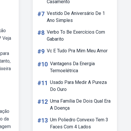
Casamento
#7
Vestido De Aniversário De 1
Ano Simples
ção
#8
Verbo To Be Exercícios Com
? Veja
Gabarito
#9
Vc E Tudo Pra Mim Meu Amor
 para
anto,
#10
Vantagens Da Energia
ixeira
Termoelétrica
#11
Usado Para Medir A Pureza
Do Ouro
#12
Uma Família De Dois Qual Era
A Doença
ração
so da
#13
Um Poliedro Convexo Tem 3
clagem
Faces Com 4 Lados