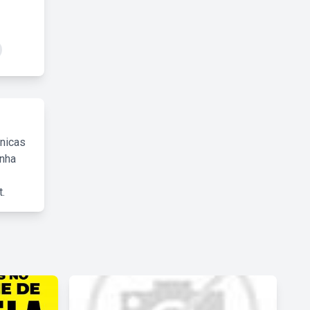
cnicas
inha
.