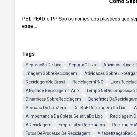
Como Separ
PET, PEAD, e PP São os nomes dos plásticos que sep
esse ...
Tags
Separação De Lixo
SepararO Lixo
AtividadesLixo E
Imagem SobreReciclagem
Atividades Sobre LixoOrgan
ReciclagemNo Brasil
ReciclagemPNG
LixosRecicla
Atividade Reciclagem1 Ano
Tempo DeDecomposição D
Dinamicas SobreReciclagem
Beneficios DaReciclage
Semana Do LixoZero
ColetaE Reciclagem Do Lixo
A
A Importancia Da Coleta SeletivaDo Lixo
Reciclagem D
AReciclagem
EmpresaDe Reciclagem
Reciclagem
Fotos DeProcesso De Reciclagem
AlfabetizaçãoRecic