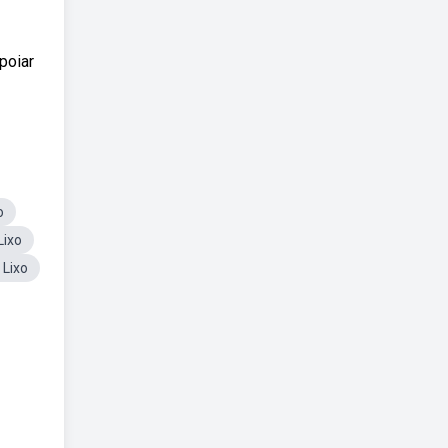
poiar
o
Lixo
 Lixo