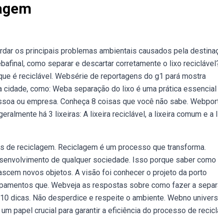
lagem
rdar os principais problemas ambientais causados pela destina
Webafinal, como separar e descartar corretamente o lixo reciclável
 que é reciclável. Websérie de reportagens do g1 pará mostra
 cidade, como: Weba separação do lixo é uma prática essencial
essoa ou empresa. Conheça 8 coisas que você não sabe. Webport
eralmente há 3 lixeiras: A lixeira reciclável, a lixeira comum e a l
os de reciclagem. Reciclagem é um processo que transforma.
esenvolvimento de qualquer sociedade. Isso porque saber como
)nascem novos objetos. A visão foi conhecer o projeto da porto
ipamentos que. Webveja as respostas sobre como fazer a sepa
 10 dicas. Não desperdice e respeite o ambiente. Webno univer
m papel crucial para garantir a eficiência do processo de reci