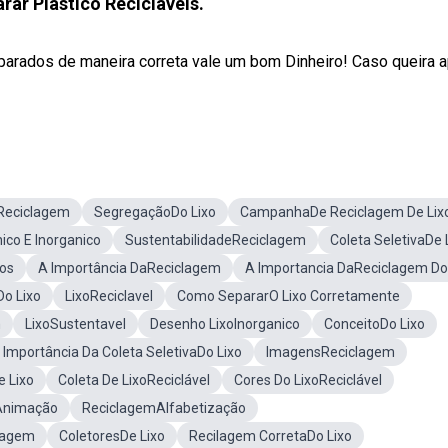
ar Plástico Recicláveis.
arados de maneira correta vale um bom Dinheiro! Caso queira a
 Reciclagem
SegregaçãoDo Lixo
CampanhaDe Reciclagem De Lix
ico E Inorganico
SustentabilidadeReciclagem
Coleta SeletivaDe 
dos
A Importância DaReciclagem
A Importancia DaReciclagem Do
o Lixo
LixoReciclavel
Como SepararO Lixo Corretamente
m
LixoSustentavel
Desenho LixoInorganico
ConceitoDo Lixo
 Importância Da Coleta SeletivaDo Lixo
ImagensReciclagem
e Lixo
Coleta De LixoReciclável
Cores Do LixoReciclável
Animação
ReciclagemAlfabetização
lagem
ColetoresDe Lixo
Recilagem CorretaDo Lixo