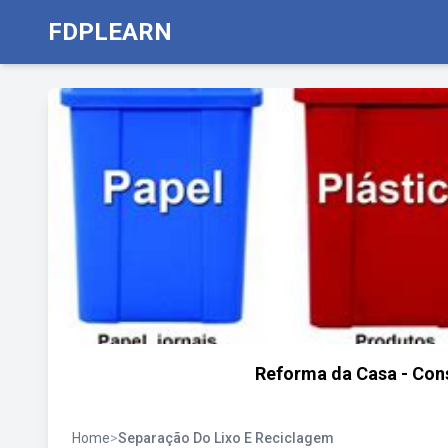
FDPLEARN
Reforma da Casa - Cons
Home
>
Separação Do Lixo E Reciclagem