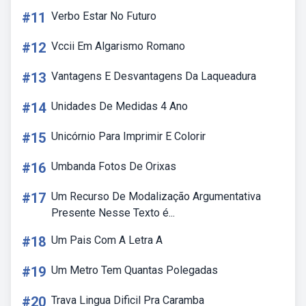
#11
Verbo Estar No Futuro
#12
Vccii Em Algarismo Romano
#13
Vantagens E Desvantagens Da Laqueadura
#14
Unidades De Medidas 4 Ano
#15
Unicórnio Para Imprimir E Colorir
#16
Umbanda Fotos De Orixas
#17
Um Recurso De Modalização Argumentativa
Presente Nesse Texto é...
#18
Um Pais Com A Letra A
#19
Um Metro Tem Quantas Polegadas
#20
Trava Lingua Dificil Pra Caramba