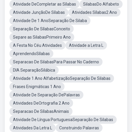
Atividade DeCompletar as Sílabas
SilabasDo Alfabeto
Atividade JunçãoDe Sílabas
Atividades Sílabas2 Ano
Atividade De 1 AnoSeparação De Silaba
Separação De SílabasConceito
Separe as SilabasPrimeiro Ano
A Festa No Céu Atividades
Atividade a Letra L
AprendendoSílabas
Separacao De SilabasPara Passar No Caderno
DIA SeparaçãoSilábica
Atividade 1 Ano AlfabetizaçãoSeparação De Silabas
Frases Enigmáticas 1 Ano
Atividade De Separação DePalavras
Atividades DeOrtografia 2 Ano
Separacao De SílabasAnimais
Atividade De Língua PortuguesaSeparação De Silabas
Atividades Da Letra L
Construindo Palavras