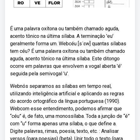
É uma palavra oxítona ou também chamado aguda,
acento tônico na última sílaba. A terminação 'eu'
geralmente forma um. Webcéu [sˈɛw] quantas sílabas
tem céu? É uma palavra oxítona ou também chamado
aguda, acento tônico na última sílaba. Este ditongo
ocorre em palavras que envolvem a vogal aberta 'é'
seguida pela semivogal 'u'.
Webnós separamos as sílabas em tempo real,
utilizando inteligência artificial e aplicando as regras
do acordo ortográfico da língua portuguesa (1990).
Webcom esse entendimento, podemos afirmar que
“céu” é, de fato, uma monossílaba. Toda a junção de “é”
com “u” forma apenas uma sílaba, o que define a.
Digite palavras, rimas, poesia, texto, etc. : Analisar
versos (para poesias) (beta). Unir todo o texto (para.