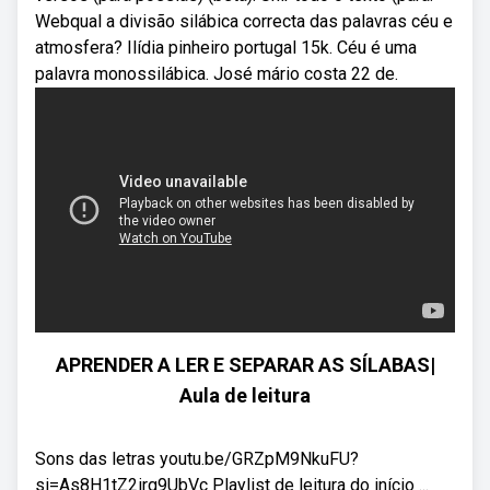
Webqual a divisão silábica correcta das palavras céu e
atmosfera? Ilídia pinheiro portugal 15k. Céu é uma
palavra monossilábica. José mário costa 22 de.
APRENDER A LER E SEPARAR AS SÍLABAS|
Aula de leitura
Sons das letras youtu.be/GRZpM9NkuFU?
si=As8H1tZ2irg9UbVc Playlist de leitura do início ...