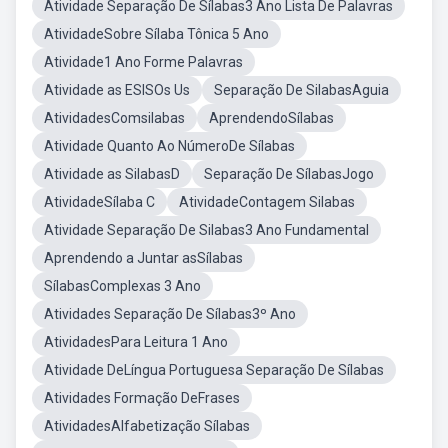
Atividade Separação De Sílabas3 Ano Lista De Palavras
AtividadeSobre Sílaba Tônica 5 Ano
Atividade1 Ano Forme Palavras
Atividade as ESISOs Us
Separação De SilabasAguia
AtividadesComsilabas
AprendendoSílabas
Atividade Quanto Ao NúmeroDe Sílabas
Atividade as SilabasD
Separação De SílabasJogo
AtividadeSílaba C
AtividadeContagem Silabas
Atividade Separação De Silabas3 Ano Fundamental
Aprendendo a Juntar asSílabas
SílabasComplexas 3 Ano
Atividades Separação De Sílabas3º Ano
AtividadesPara Leitura 1 Ano
Atividade DeLíngua Portuguesa Separação De Sílabas
Atividades Formação DeFrases
AtividadesAlfabetização Sílabas