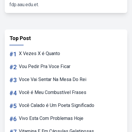
fdp.aau.edu.et.
Top Post
#1
X Vezes X é Quanto
#2
Vou Pedir Pra Voce Ficar
#3
Voce Vai Sentar Na Mesa Do Rei
#4
Você é Meu Combustível Frases
#5
Você Calado é Um Poeta Significado
#6
Vivo Esta Com Problemas Hoje
Vitamina E Em Cápsulas Gelatinosas