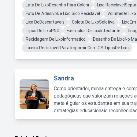
Lata De LixoDesenho Para Colorir
Lixo ReciclavelSepa
Foto De AdesivoDe Lixo Sico Reciclavel
VolumeDe Lixo
Lixo DeDescartaveis
Coleta De LixoSeletivo
LixoEm 
Tipos De LixoPNG
Exemplos De LixoInfectante
Imag
Reciclagem De LixoInformatico
Desenho De LixoNo Ma
Lixeira Recliclavel Para Imprimir Com OS TiposDe Lixo
Sandra
Como orientador, minha entrega é comp
pedagógicas que valorizam relações au
meta é guiar os estudantes em sua traj
estratégias educacionais reconhecidas