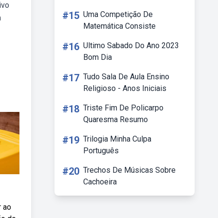
ivo
#15
Uma Competição De
m
Matemática Consiste
#16
Ultimo Sabado Do Ano 2023
Bom Dia
#17
Tudo Sala De Aula Ensino
Religioso - Anos Iniciais
#18
Triste Fim De Policarpo
Quaresma Resumo
#19
Trilogia Minha Culpa
Português
#20
Trechos De Músicas Sobre
Cachoeira
r ao