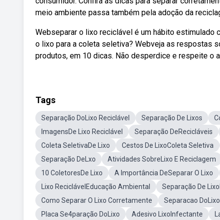
consumidor. Confira as dicas para separar corretamen
meio ambiente passa também pela adoção da reciclage
Webseparar o lixo reciclável é um hábito estimulad
o lixo para a coleta seletiva? Webveja as respostas 
produtos, em 10 dicas. Não desperdice e respeite o 
Tags
Separação DoLixo Reciclável
Separação De Lixos
C
ImagensDe Lixo Reciclável
Separação DeRecicláveis
Coleta SeletivaDe Lixo
Cestos De LixoColeta Seletiva
Separação DeLxo
Atividades SobreLixo E Reciclagem
10 ColetoresDe Lixo
A Importância DeSeparar O Lixo
Lixo ReciclávelEducação Ambiental
Separação De Lix
Como Separar O Lixo Corretamente
Separacao DoLixo
Placa Se4paração DoLixo
Adesivo LixoInfectante
L