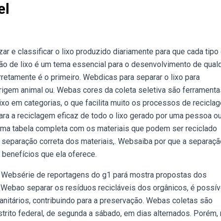
el
 e classificar o lixo produzido diariamente para que cada tipo
o de lixo é um tema essencial para o desenvolvimento de qual
retamente é o primeiro. Webdicas para separar o lixo para
rigem animal ou. Webas cores da coleta seletiva são ferramenta
xo em categorias, o que facilita muito os processos de recicla
ara a reciclagem eficaz de todo o lixo gerado por uma pessoa o
ma tabela completa com os materiais que podem ser reciclado
 a separação correta dos materiais,. Websaiba por que a separaç
 benefícios que ela oferece.
 Websérie de reportagens do g1 pará mostra propostas dos
 Webao separar os resíduos recicláveis dos orgânicos, é possív
sanitários, contribuindo para a preservação. Webas coletas são
strito federal, de segunda a sábado, em dias alternados. Porém,