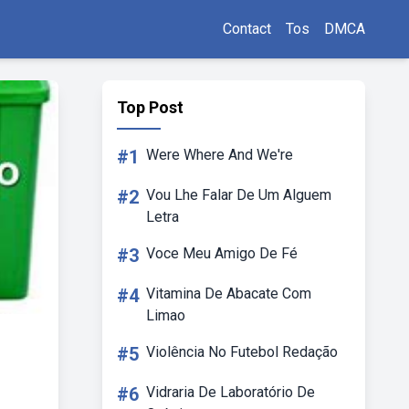
Contact
Tos
DMCA
Top Post
#1
Were Where And We're
#2
Vou Lhe Falar De Um Alguem
Letra
#3
Voce Meu Amigo De Fé
#4
Vitamina De Abacate Com
Limao
#5
Violência No Futebol Redação
#6
Vidraria De Laboratório De