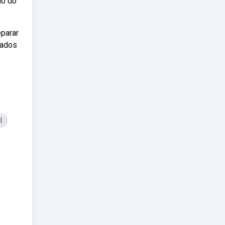
ão do
parar
nados
l