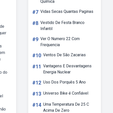
Química
#7
Vidas Secas Quantas Paginas
#8
Vestido De Festa Branco
 de
Infantil
quer
#9
Ver O Numero 22 Com
Frequencia
s
gem
#10
Ventos De São Zacarias
u
#11
Vantagens E Desvantagens
Energia Nuclear
ão do
#12
Uso Dos Porquês 5 Ano
#13
Universo Bike é Confiável
el
#14
Uma Temperatura De 25 C
 não
Acima De Zero