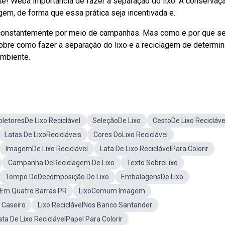
te! Weba importância de fazer a separação do lixo. A conservaç
m, de forma que essa prática seja incentivada e.
o constantemente por meio de campanhas. Mas como e por que se
sobre como fazer a separação do lixo e a reciclagem de determi
ambiente.
oletoresDe Lixo Reciclável
SeleçãoDe Lixo
CestoDe Lixo Recicláve
Latas De LixoRecicláveis
Cores DoLixo Reciclável
ImagemDe Lixo Reciclável
Lata De Lixo ReciclávelPara Colorir
Campanha DeReciclagem De Lixo
Texto SobreLixo
Tempo DeDecomposição Do Lixo
EmbalagensDe Lixo
oEm Quatro Barras PR
LixoComum Imagem
 Caseiro
Lixo ReciclávelNos Banco Santander
ata De Lixo ReciclávelPapel Para Colorir