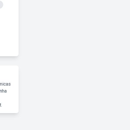
cnicas
inha
.