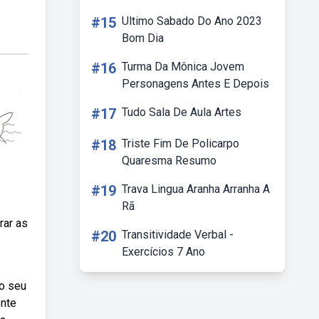
#15
Ultimo Sabado Do Ano 2023
Bom Dia
#16
Turma Da Mônica Jovem
Personagens Antes E Depois
#17
Tudo Sala De Aula Artes
#18
Triste Fim De Policarpo
Quaresma Resumo
#19
Trava Lingua Aranha Arranha A
Rã
rar as
#20
Transitividade Verbal -
Exercícios 7 Ano
 o seu
ente