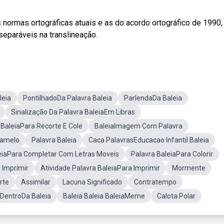
 normas ortográficas atuais e as do acordo ortográfico de 1990,
separáveis na translineação.
leia
PontilhadoDa Palavra Baleia
ParlendaDa Baleia
Sinalização Da Palavra BaleiaEm Libras
 BaleiaPara Recorte E Cole
BaleiaImagem Com Palavra
Camelo
Palavra Baleia
Caca PalavrasEducacao Infantil Baleia
eiaPara Completar Com Letras Moveis
Palavra BaleiaPara Colorir
 Imprimir
Atividade Palavra BaleiaPara Imprimir
Mormente
rte
Assimilar
Lacuna Significado
Contratempo
DentroDa Baleia
Baleia Baleia BaleiaMeme
Calota Polar