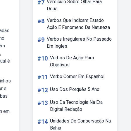
#7
Versiculo Sobre Olhar Para
Deus
#8
Verbos Que Indicam Estado
Ação E Fenomeno Da Natureza
labas
 no
#9
Verbos Irregulares No Passado
bém
Em Ingles
,
#10
Verbos De Ação Para
ual é
Objetivos
#11
Verbo Comer Em Espanhol
inhos
r e
#12
Uso Dos Porquês 5 Ano
abas
#13
Uso Da Tecnologia Na Era
Digital Redação
m em.
#14
Unidades De Conservação Na
Bahia