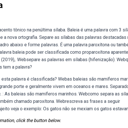
a
ento tônico na penúltima sílaba. Baleia é uma palavra com 3 sí
me a nova ortografia. Separe as sílabas das palavras destacadas
uadro abaixo e forme palavras. É uma palavra paroxítona ou tam
alavra baleia pode ser classificada como proparoxítona aparente
(2019),. Websepare as palavras em sílabas (hifenização). Webq
as tem a palavra?
 esta palavra é classificada? Webas baleias são mamíferos mar
grande porte e geralmente vivem em oceanos e mares. Separado
 etc. : As baleias são mamíferos marinhos. Webcomo separa as síl
u também chamado paroxítona. Webrescreva as frases a seguir
sujeito veja o exemplo: Os gatos não se mexiam os gatos estava
mation, click the button below.