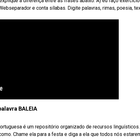
xplique a diferença entre as frases abaixo: A) eu faço exercíci
 Webseparador e conta sílabas. Digite palavras, rimas, poesia, tex
palavra BALEIA
 portuguesa é um repositório organizado de recursos linguísticos.
 como. Chame ela para a festa e diga a ela que todos nós estar