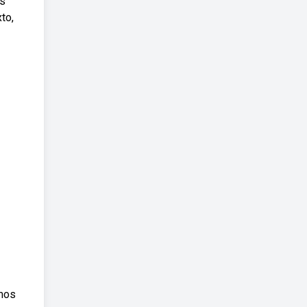
os
to,
emos