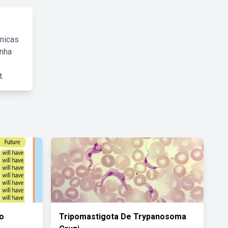
cnicas
inha
.
o
Tripomastigota De Trypanosoma