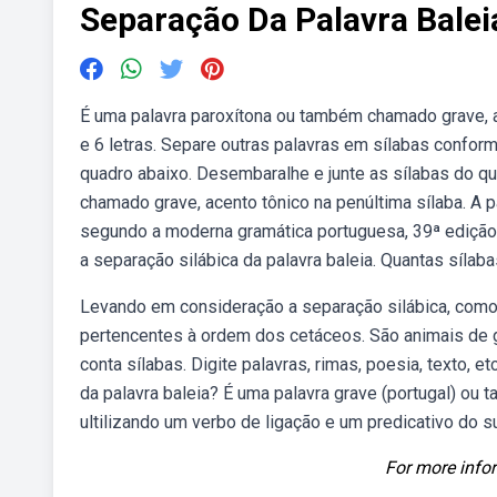
Separação Da Palavra Balei
É uma palavra paroxítona ou também chamado grave, ac
e 6 letras. Separe outras palavras em sílabas confor
quadro abaixo. Desembaralhe e junte as sílabas do q
chamado grave, acento tônico na penúltima sílaba. A p
segundo a moderna gramática portuguesa, 39ª edição 
a separação silábica da palavra baleia. Quantas sílab
Levando em consideração a separação silábica, como
pertencentes à ordem dos cetáceos. São animais de 
conta sílabas. Digite palavras, rimas, poesia, texto,
da palavra baleia? É uma palavra grave (portugal) o
ultilizando um verbo de ligação e um predicativo do 
For more infor