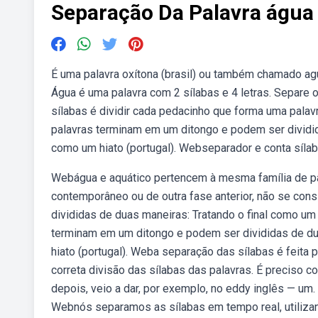
Separação Da Palavra água
É uma palavra oxítona (brasil) ou também chamado aguda
Água é uma palavra com 2 sílabas e 4 letras. Separe 
sílabas é dividir cada pedacinho que forma uma palav
palavras terminam em um ditongo e podem ser dividida
como um hiato (portugal). Webseparador e conta sílabas.
Webágua e aquático pertencem à mesma família de pa
contemporâneo ou de outra fase anterior, não se co
divididas de duas maneiras: Tratando o final como um
terminam em um ditongo e podem ser divididas de dua
hiato (portugal). Weba separação das sílabas é feita 
correta divisão das sílabas das palavras. É preciso 
depois, veio a dar, por exemplo, no eddy inglês — um
Webnós separamos as sílabas em tempo real, utilizando