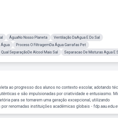
al
ÁguaNo Nosso Planeta
Ventilação DaAgua E Do Sal
a Água
Process O FiltragemDa Água Garrafas Pet
Qual SeparaçãoDe Alcool Mais Sal
Separacao De Misturas Agua E 
leta ao progresso dos alunos no contexto escolar, adotando té
tênticas e são impulsionadas por criatividade e entusiasmo. M
etória para se tornarem uma geração excepcional, utilizando
 por renomadas instituições acadêmicas globais - fdp.aau.edu.et