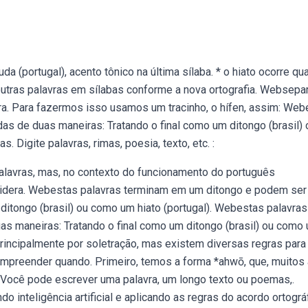
 (portugal), acento tônico na última sílaba. * o hiato ocorre qu
outras palavras em sílabas conforme a nova ortografia. Websepa
ra. Para fazermos isso usamos um tracinho, o hífen, assim: Web
s de duas maneiras: Tratando o final como um ditongo (brasil) 
 Digite palavras, rimas, poesia, texto, etc. :
lavras, mas, no contexto do funcionamento do português
nsidera. Webestas palavras terminam em um ditongo e podem ser
 ditongo (brasil) ou como um hiato (portugal). Webestas palavras
s maneiras: Tratando o final como um ditongo (brasil) ou como
principalmente por soletração, mas existem diversas regras para
compreender quando. Primeiro, temos a forma *ahwō, que, muitos
. Você pode escrever uma palavra, um longo texto ou poemas,.
 inteligência artificial e aplicando as regras do acordo ortográ