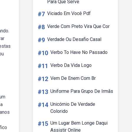
Para Que Serve
#7
Viciado Em Você Pdf
#8
Verde Com Preto Vira Que Cor
ando.
rar
#9
Verdade Ou Desafio Casal
estas
#10
Verbo To Have No Passado
ou
#11
Verbo Da Vida Logo
#12
Vem De Enem Com Br
#13
Uniforme Para Grupo De Irmãs
 um
#14
Unicórnio De Verdade
 a
Colorido
 anos
#15
Um Lugar Bem Longe Daqui
fico
Assistir Online