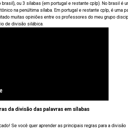
o brasil), ou 3 sílabas (em portugal e restante cplp). No brasil é 
ônico na penúltima sílaba. Em portugal e restante cplp, é uma p
tado muitas opiniões entre os professores do meu grupo discipl
o de divisão silábica.
ras da divisão das palavras em sílabas
cado! Se você quer aprender as principais regras para a divisão