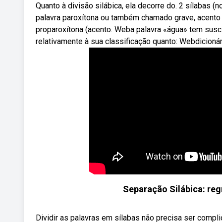
Quanto à divisão silábica, ela decorre do. 2 sílabas (n
palavra paroxítona ou também chamado grave, acento t
proparoxítona (acento. Weba palavra «água» tem susci
relativamente à sua classificação quanto: Webdicionári
Separação Silábica: reg
Dividir as palavras em sílabas não precisa ser compli