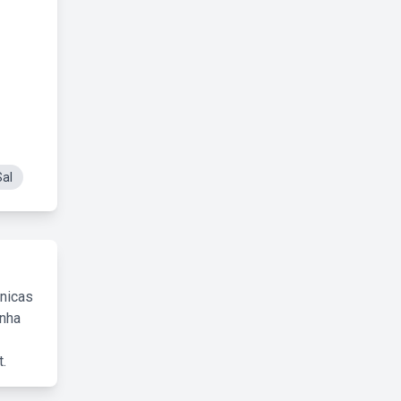
Sal
cnicas
inha
.