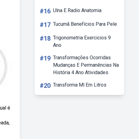
#16
Ulna E Radio Anatomia
#17
Tucumã Benefícios Para Pele
#18
Trigonometria Exercicios 9
Ano
#19
Transformações Ocorridas
Mudanças E Permanências Na
História 4 Ano Atividades
#20
Transforma Ml Em Litros
ual é
eada,