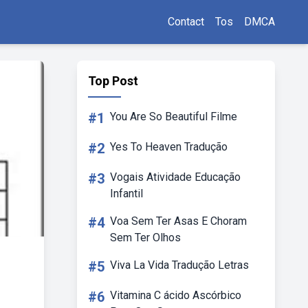
Contact
Tos
DMCA
Top Post
#1
You Are So Beautiful Filme
#2
Yes To Heaven Tradução
#3
Vogais Atividade Educação
Infantil
#4
Voa Sem Ter Asas E Choram
Sem Ter Olhos
#5
Viva La Vida Tradução Letras
#6
Vitamina C ácido Ascórbico