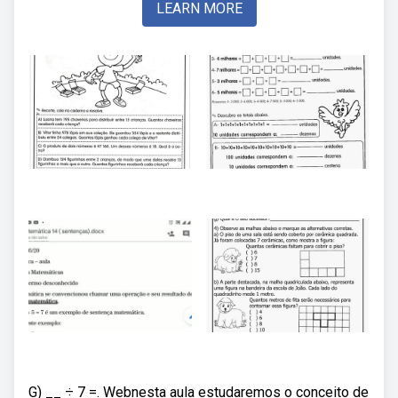
LEARN MORE
G) __ ÷ 7 =. Webnesta aula estudaremos o conceito de