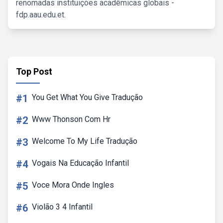
renomadas instituições acadêmicas globais -
fdp.aau.edu.et.
Top Post
#1
You Get What You Give Tradução
#2
Www Thonson Com Hr
#3
Welcome To My Life Tradução
#4
Vogais Na Educação Infantil
#5
Voce Mora Onde Ingles
#6
Violão 3 4 Infantil