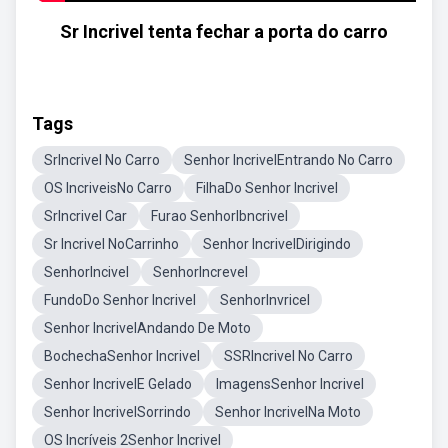
Sr Incrivel tenta fechar a porta do carro
Tags
SrIncrivel No Carro
Senhor IncrivelEntrando No Carro
OS IncriveisNo Carro
FilhaDo Senhor Incrivel
SrIncrivel Car
Furao SenhorIbncrivel
Sr Incrivel NoCarrinho
Senhor IncrivelDirigindo
SenhorIncivel
SenhorIncrevel
FundoDo Senhor Incrivel
SenhorInvricel
Senhor IncrivelAndando De Moto
BochechaSenhor Incrivel
SSRIncrivel No Carro
Senhor IncrivelE Gelado
ImagensSenhor Incrivel
Senhor IncrivelSorrindo
Senhor IncrivelNa Moto
OS Incríveis 2Senhor Incrivel