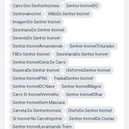
Carro Dos SenhorIncríveis
Senhor IncrivelDC
SenhoraIncrível
VilãoDo Senhor Incrivel
ImagemDo Senhor Incrivel
SecretarioDo Senhor Incrivel
GerenteDo Senhor Incrivel
Senhor IncrivelAncendendo
Senhor IncrivelTriturador
FãDo Senhor Incrivel
SecretariaDo Senhor Incrivel
Senhor IncrivelCena Do Carro
RopeiraDo Senhor Incrivel
UniformeSenhor Incrivel
Senhor IncrivelPNG
PaskalSenhor Incrivel
Senhor IncrivelDC Nave
Senhor IncrivelMagroi
Carro Sr IncrivelVermelho
Senhor IncrivelOlhar
Senhor IncrivelSem Mascara
Carreta Do SenhorIncriveis
ChefeDo Senhor Incrível
Sr Incrivel No CarroImprimir
Senhor IncrivelDe Costas
Senhor IncrivelLevantando Trem