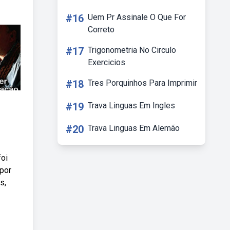
#16
Uem Pr Assinale O Que For
Correto
#17
Trigonometria No Circulo
Exercicios
#18
Tres Porquinhos Para Imprimir
#19
Trava Linguas Em Ingles
#20
Trava Linguas Em Alemão
foi
 por
s,