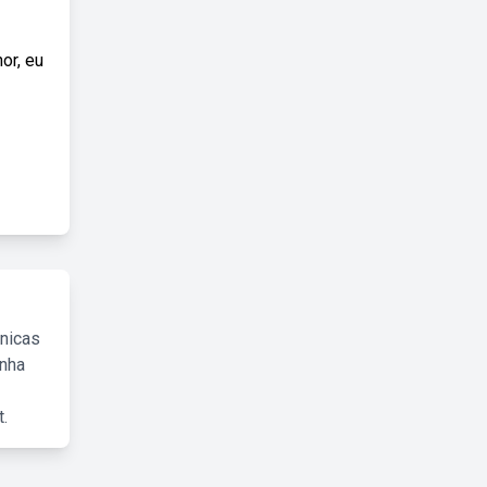
or, eu
cnicas
inha
.