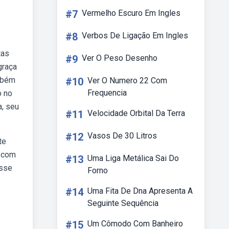
#7
Vermelho Escuro Em Ingles
#8
Verbos De Ligação Em Ingles
tas
#9
Ver O Peso Desenho
graça
mbém
#10
Ver O Numero 22 Com
Frequencia
o no
a, seu
#11
Velocidade Orbital Da Terra
#12
Vasos De 30 Litros
te
r com
#13
Uma Liga Metálica Sai Do
isse
Forno
#14
Uma Fita De Dna Apresenta A
Seguinte Sequência
#15
Um Cômodo Com Banheiro