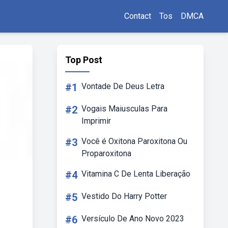
Contact
Tos
DMCA
Top Post
#1
Vontade De Deus Letra
#2
Vogais Maiusculas Para
Imprimir
#3
Você é Oxitona Paroxitona Ou
Proparoxitona
#4
Vitamina C De Lenta Liberação
#5
Vestido Do Harry Potter
#6
Versículo De Ano Novo 2023