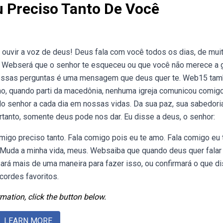
u Preciso Tanto De Você
 ouvir a voz de deus! Deus fala com você todos os dias, de mui
z. Webserá que o senhor te esqueceu ou que você não merece a 
a essas perguntas é uma mensagem que deus quer te. Web15 ta
elho, quando parti da macedônia, nenhuma igreja comunicou comig
o senhor a cada dia em nossas vidas. Da sua paz, sua sabedori
ortanto, somente deus pode nos dar. Eu disse a deus, o senhor:
migo preciso tanto. Fala comigo pois eu te amo. Fala comigo eu 
Muda a minha vida, meus. Websaiba que quando deus quer fala
usará mais de uma maneira para fazer isso, ou confirmará o que d
acordes favoritos.
mation, click the button below.
LEARN MORE