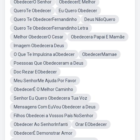
ObedecerO Senhor
ObedecerÉ Melhor
QueroTe Obedecer
Eu Quero Obedecer
Quero Te ObedecerFernandinho
Deus NãoQuero
Quero Te ObedecerFernandinho Letra
Melhor ObedecerO Cesar
Obedecera Papai E Mamãe
Imagem Obedecera Deus
O Que Te Impulcina aObedecer
ObedecerMamae
Poessoas Que Obedeceram a Deus
Doc Rezar EObedecer
Meu SenhorMe Ajuda Por Favor
ObedecerÉ O Melhor Caminho
Senhor Eu Quero Obedecera Tua Voz
Mensagens Com EuVou Obedecer a Deus
Filhos Obedecei a Vossos País NoSenhor
Obedecer Ao SenhorInfanti
Orar EObedecer
ObedecerÉ Demonstrar Amor