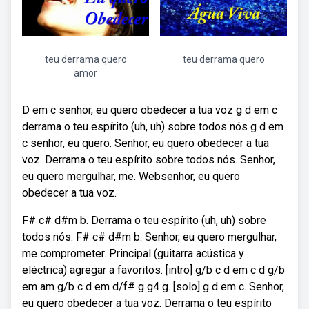
teu derrama quero
teu derrama quero
amor
D em c senhor, eu quero obedecer a tua voz g d em c
derrama o teu espírito (uh, uh) sobre todos nós g d em
c senhor, eu quero. Senhor, eu quero obedecer a tua
voz. Derrama o teu espírito sobre todos nós. Senhor,
eu quero mergulhar, me. Websenhor, eu quero
obedecer a tua voz.
F# c# d#m b. Derrama o teu espírito (uh, uh) sobre
todos nós. F# c# d#m b. Senhor, eu quero mergulhar,
me comprometer. Principal (guitarra acústica y
eléctrica) agregar a favoritos. [intro] g/b c d em c d g/b
em am g/b c d em d/f# g g4 g. [solo] g d em c. Senhor,
eu quero obedecer a tua voz. Derrama o teu espírito