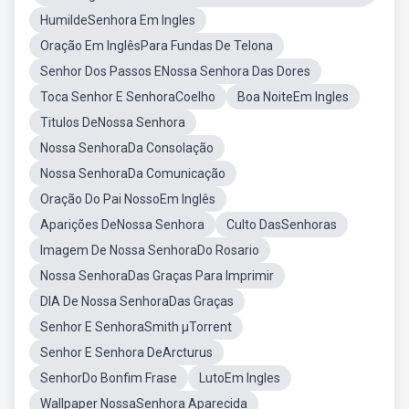
HumildeSenhora Em Ingles
Oração Em InglêsPara Fundas De Telona
Senhor Dos Passos ENossa Senhora Das Dores
Toca Senhor E SenhoraCoelho
Boa NoiteEm Ingles
Titulos DeNossa Senhora
Nossa SenhoraDa Consolação
Nossa SenhoraDa Comunicação
Oração Do Pai NossoEm Inglês
Aparições DeNossa Senhora
Culto DasSenhoras
Imagem De Nossa SenhoraDo Rosario
Nossa SenhoraDas Graças Para Imprimir
DIA De Nossa SenhoraDas Graças
Senhor E SenhoraSmith µTorrent
Senhor E Senhora DeArcturus
SenhorDo Bonfim Frase
LutoEm Ingles
Wallpaper NossaSenhora Aparecida