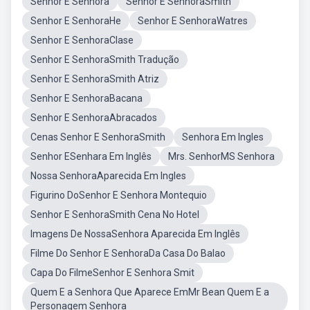
Senhor E Senhora
Senhor E SenhoraSmith
Senhor E SenhoraHe
Senhor E SenhoraWatres
Senhor E SenhoraClase
Senhor E SenhoraSmith Tradução
Senhor E SenhoraSmith Atriz
Senhor E SenhoraBacana
Senhor E SenhoraAbracados
Cenas Senhor E SenhoraSmith
Senhora Em Ingles
Senhor ESenhara Em Inglês
Mrs. SenhorMS Senhora
Nossa SenhoraAparecida Em Ingles
Figurino DoSenhor E Senhora Montequio
Senhor E SenhoraSmith Cena No Hotel
Imagens De NossaSenhora Aparecida Em Inglês
Filme Do Senhor E SenhoraDa Casa Do Balao
Capa Do FilmeSenhor E Senhora Smit
Quem E a Senhora Que Aparece EmMr Bean Quem E a
Personagem Senhora