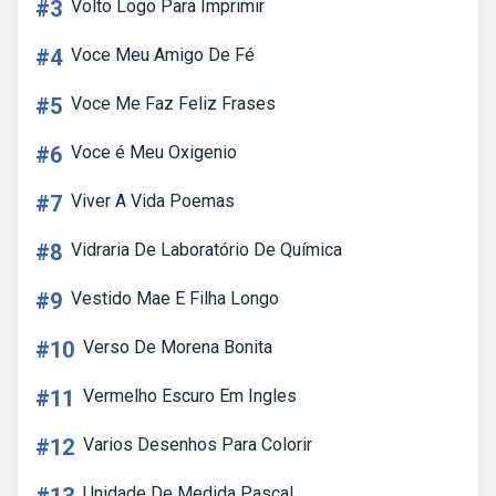
#3
Volto Logo Para Imprimir
#4
Voce Meu Amigo De Fé
#5
Voce Me Faz Feliz Frases
#6
Voce é Meu Oxigenio
#7
Viver A Vida Poemas
#8
Vidraria De Laboratório De Química
#9
Vestido Mae E Filha Longo
#10
Verso De Morena Bonita
#11
Vermelho Escuro Em Ingles
#12
Varios Desenhos Para Colorir
Unidade De Medida Pascal