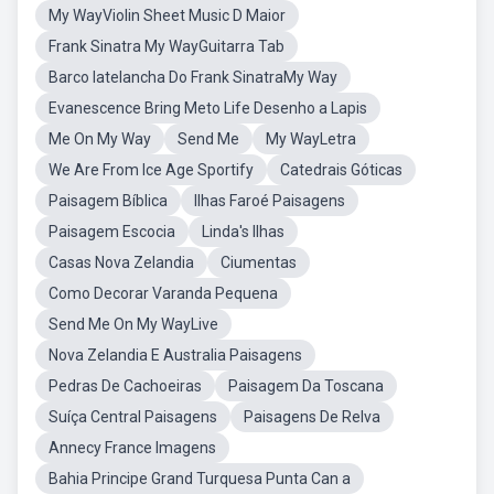
My WayViolin Sheet Music D Maior
Frank Sinatra My WayGuitarra Tab
Barco Iatelancha Do Frank SinatraMy Way
Evanescence Bring Meto Life Desenho a Lapis
Me On My Way
Send Me
My WayLetra
We Are From Ice Age Sportify
Catedrais Góticas
Paisagem Bíblica
Ilhas Faroé Paisagens
Paisagem Escocia
Linda's Ilhas
Casas Nova Zelandia
Ciumentas
Como Decorar Varanda Pequena
Send Me On My WayLive
Nova Zelandia E Australia Paisagens
Pedras De Cachoeiras
Paisagem Da Toscana
Suíça Central Paisagens
Paisagens De Relva
Annecy France Imagens
Bahia Principe Grand Turquesa Punta Can a