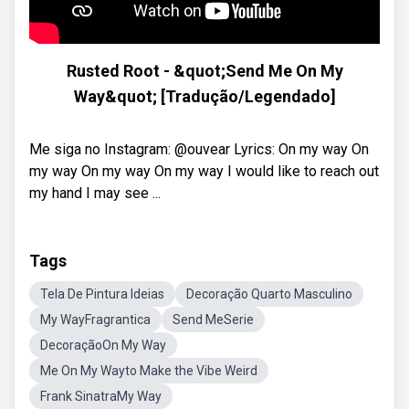
Rusted Root - &quot;Send Me On My
Way&quot; [Tradução/Legendado]
Me siga no Instagram: @ouvear Lyrics: On my way On
my way On my way On my way I would like to reach out
my hand I may see ...
Tags
Tela De Pintura Ideias
Decoração Quarto Masculino
My WayFragrantica
Send MeSerie
DecoraçãoOn My Way
Me On My Wayto Make the Vibe Weird
Frank SinatraMy Way