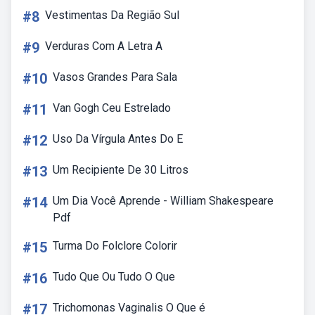
#8
Vestimentas Da Região Sul
#9
Verduras Com A Letra A
#10
Vasos Grandes Para Sala
#11
Van Gogh Ceu Estrelado
#12
Uso Da Vírgula Antes Do E
#13
Um Recipiente De 30 Litros
#14
Um Dia Você Aprende - William Shakespeare
Pdf
#15
Turma Do Folclore Colorir
#16
Tudo Que Ou Tudo O Que
#17
Trichomonas Vaginalis O Que é