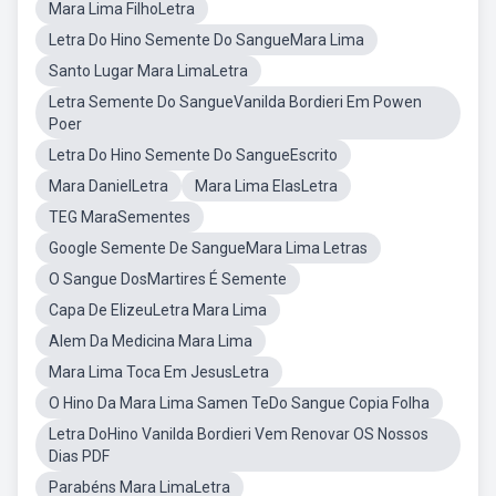
Mara Lima FilhoLetra
Letra Do Hino Semente Do SangueMara Lima
Santo Lugar Mara LimaLetra
Letra Semente Do SangueVanilda Bordieri Em Powen
Poer
Letra Do Hino Semente Do SangueEscrito
Mara DanielLetra
Mara Lima ElasLetra
TEG MaraSementes
Google Semente De SangueMara Lima Letras
O Sangue DosMartires É Semente
Capa De ElizeuLetra Mara Lima
Alem Da Medicina Mara Lima
Mara Lima Toca Em JesusLetra
O Hino Da Mara Lima Samen TeDo Sangue Copia Folha
Letra DoHino Vanilda Bordieri Vem Renovar OS Nossos
Dias PDF
Parabéns Mara LimaLetra