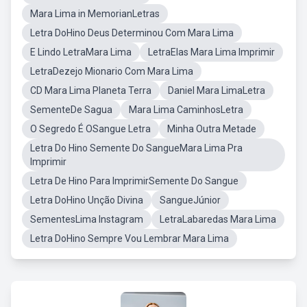
Mara Lima in MemorianLetras
Letra DoHino Deus Determinou Com Mara Lima
E Lindo LetraMara Lima
LetraElas Mara Lima Imprimir
LetraDezejo Mionario Com Mara Lima
CD Mara Lima Planeta Terra
Daniel Mara LimaLetra
SementeDe Sagua
Mara Lima CaminhosLetra
O Segredo É OSangue Letra
Minha Outra Metade
Letra Do Hino Semente Do SangueMara Lima Pra
Imprimir
Letra De Hino Para ImprimirSemente Do Sangue
Letra DoHino Unção Divina
SangueJúnior
SementesLima Instagram
LetraLabaredas Mara Lima
Letra DoHino Sempre Vou Lembrar Mara Lima