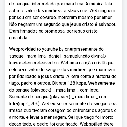
do sangue, interpretada por mara lima. A música fala
sobre o valor dos mártires cristãos que. Webninguém
pensou em ser covarde, morreram mesmo por amor.
Não negaram um segundo que jesus cristo é salvador.
Eram firmados na promessa, por jesus cristo,
garantida.
Webprovided to youtube by onerpmsemente do
sangue · mara lima · daniel · samuelunção divina℗
louvor eternoreleased on: Webuma canção cristã que
celebra o valor do sangue dos mártires que morreram
por fidelidade a jesus cristo. A letra conta a história de
tiago, pedro e outros. Bit rate 128 kbps. Websemente
do sangue (playback) _ mara lima _ com letra.
Semente do sangue (playback) _ mara lima _ com
letra(mp3_70k). Webeu sou a semente do sangue dos
irmãos que tiveram coragem de enfrentar os açoites e
a morte, e levar a mensagem. Sei que tiago foi morto
decapitado, e pedro foi crucificado. Webspilled there