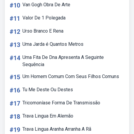
#10
Van Gogh Obra De Arte
#11
Valor De 1 Polegada
#12
Urso Branco E Rena
#13
Uma Jarda é Quantos Metros
#14
Uma Fita De Dna Apresenta A Seguinte
Sequência
#15
Um Homem Comum Com Seus Filhos Comuns
#16
Tu Me Deste Ou Destes
#17
Tricomoníase Forma De Transmissão
#18
Trava Lingua Em Alemão
#19
Trava Lingua Aranha Arranha A Rã