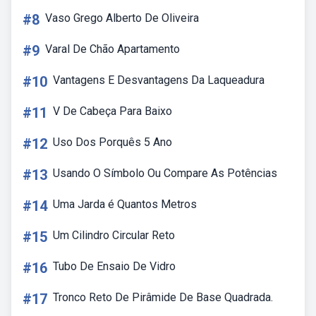
#8
Vaso Grego Alberto De Oliveira
#9
Varal De Chão Apartamento
#10
Vantagens E Desvantagens Da Laqueadura
#11
V De Cabeça Para Baixo
#12
Uso Dos Porquês 5 Ano
#13
Usando O Símbolo Ou Compare As Potências
#14
Uma Jarda é Quantos Metros
#15
Um Cilindro Circular Reto
#16
Tubo De Ensaio De Vidro
#17
Tronco Reto De Pirâmide De Base Quadrada.