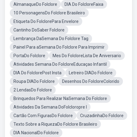
AlmanaqueDo Folclore
DIA Do FolcloreFaixa
10 PersonagensDo Folclore Brasileiro
Etiqueta Do FolclorePara Envelore
Cantinho DoSaber Folclore
Lembrança DaSemana Do Folclore Tag
Painel Para aSemana Do Folclore Para Imprimir
PortaDo Folclore
Mes Do FolcloreLista De Aniversario
Atividades Semana Do FolcloreEducaçao Infantil
DIA Do FolclorePost Insta
Letreiro DIADo Folclore
Roupa DIADo Folclore
Desenhos Do FolcloreColorido
2 LendasDo Folclore
Brinquedos Para Realizar NaSemana Do Folclore
Atividades Da Semana DoFolcloropre I
Cartão Com FigurasDo Folclore
CruzadinhaDo Folclore
Texto Sobre a RiquezaDo Folclore Brasileiro
DIA NacionalDo Folclore