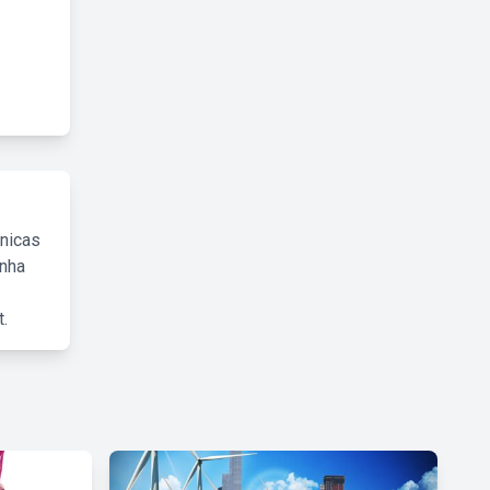
cnicas
inha
.