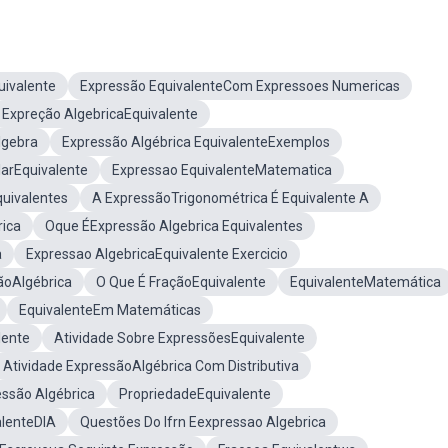
uivalente
Expressão EquivalenteCom Expressoes Numericas
Expreção AlgebricaEquivalente
lgebra
Expressão Algébrica EquivalenteExemplos
larEquivalente
Expressao EquivalenteMatematica
uivalentes
A ExpressãoTrigonométrica É Equivalente A
rica
Oque ÉExpressão Algebrica Equivalentes
a
Expressao AlgebricaEquivalente Exercicio
oAlgébrica
O Que É FraçãoEquivalente
EquivalenteMatemática
EquivalenteEm Matemáticas
lente
Atividade Sobre ExpressõesEquivalente
Atividade ExpressãoAlgébrica Com Distributiva
ssão Algébrica
PropriedadeEquivalente
alenteDIA
Questões Do Ifrn Eexpressao Algebrica