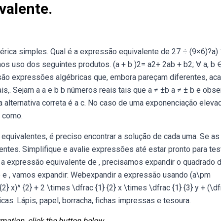
valente.
ica simples. Qual é a expressão equivalente de 27 ÷ (9×6)?a) 
mos uso dos seguintes produtos. (a + b )2= a2+ 2ab + b2; ∀ a, b ∈
ão expressões algébricas que, embora pareçam diferentes, ac
,. Sejam a a e b b números reais tais que a ≠ ±b a ≠ ± b e obse
 alternativa correta é a c. No caso de uma exponenciação eleva
9 como.
quivalentes, é preciso encontrar a solução de cada uma. Se as
ntes. Simplifique e avalie expressões até estar pronto para tes
 expressão equivalente de , precisamos expandir o quadrado 
o e , vamos expandir: Webexpandir a expressão usando (a\pm
x)^ {2} + 2 \times \dfrac {1} {2} x \times \dfrac {1} {3} y + (\df
cas. Lápis, papel, borracha, fichas impressas e tesoura.
mation, click the button below.