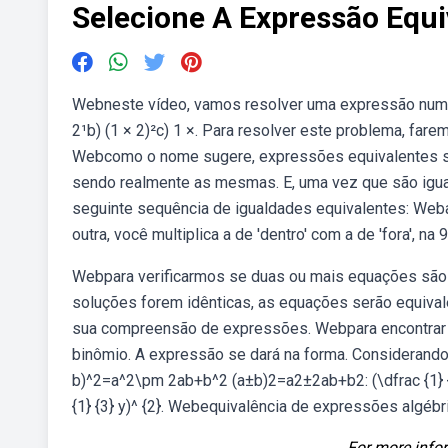
Selecione A Expressão Equi
Webneste vídeo, vamos resolver uma expressão numér
2¹b) (1 × 2)²c) 1 ×. Para resolver este problema, fare
Webcomo o nome sugere, expressões equivalentes s
sendo realmente as mesmas. E, uma vez que são iguais
seguinte sequência de igualdades equivalentes: Weba
outra, você multiplica a de 'dentro' com a de 'fora', na 
Webpara verificarmos se duas ou mais equações são e
soluções forem idênticas, as equações serão equivale
sua compreensão de expressões. Webpara encontrar a
binômio. A expressão se dará na forma. Considerand
b)^2=a^2\pm 2ab+b^2 (a±b)2=a2±2ab+b2: (\dfrac {1} {2} 
{1} {3} y)^ {2}. Webequivalência de expressões algébri
For more infor