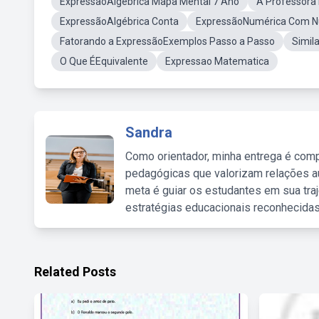
ExpressãoAlgébrica Mapa Mental 7 Ano
A Professora
ExpressãoAlgébrica Conta
ExpressãoNumérica Com Nú
Fatorando a ExpressãoExemplos Passo a Passo
Simil
O Que ÉEquivalente
Expressao Matematica
Sandra
Como orientador, minha entrega é comp
pedagógicas que valorizam relações au
meta é guiar os estudantes em sua traj
estratégias educacionais reconhecidas
Related Posts