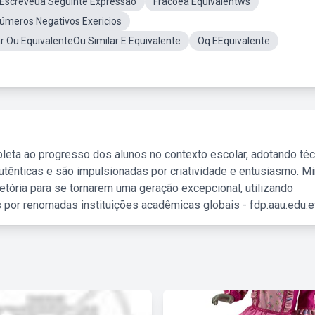
 Escreveua Seguinte Expressão
Fracoea Equivalentws
meros Negativos Exericios
ar Ou EquivalenteOu Similar E Equivalente
Oq EEquivalente
leta ao progresso dos alunos no contexto escolar, adotando té
tênticas e são impulsionadas por criatividade e entusiasmo. M
etória para se tornarem uma geração excepcional, utilizando
 por renomadas instituições acadêmicas globais - fdp.aau.edu.et