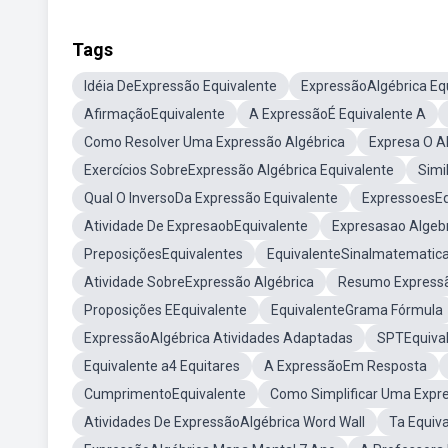
Tags
Idéia DeExpressão Equivalente
ExpressãoAlgébrica Eq
AfirmaçãoEquivalente
A ExpressãoÉ Equivalente A
Como Resolver Uma Expressão Algébrica
Expresa O A
Exercícios SobreExpressão Algébrica Equivalente
Simi
Qual O InversoDa Expressão Equivalente
ExpressoesEq
Atividade De ExpresaobEquivalente
Expresasao Algeb
PreposiçõesEquivalentes
EquivalenteSinalmatematic
Atividade SobreExpressão Algébrica
Resumo Expressã
Proposições EEquivalente
EquivalenteGrama Fórmula
ExpressãoAlgébrica Atividades Adaptadas
SPTEquiva
Equivalente a4 Equitares
A ExpressãoEm Resposta
CumprimentoEquivalente
Como Simplificar Uma Expre
Atividades De ExpressãoAlgébrica Word Wall
Ta Equiv