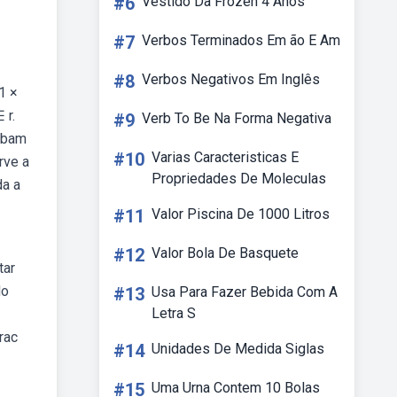
#6
Vestido Da Frozen 4 Anos
#7
Verbos Terminados Em ão E Am
#8
Verbos Negativos Em Inglês
1 ×
 r.
#9
Verb To Be Na Forma Negativa
abam
#10
Varias Caracteristicas E
rve a
Propriedades De Moleculas
da a
#11
Valor Piscina De 1000 Litros
#12
Valor Bola De Basquete
tar
do
#13
Usa Para Fazer Bebida Com A
Letra S
rac
#14
Unidades De Medida Siglas
#15
Uma Urna Contem 10 Bolas