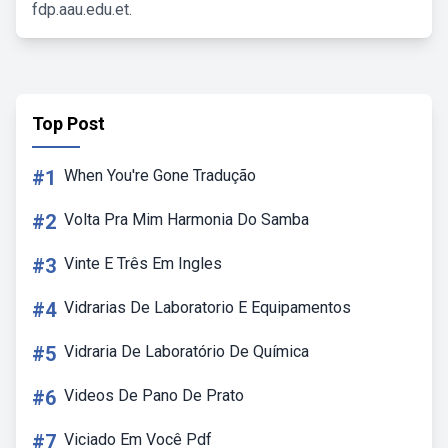
fdp.aau.edu.et.
Top Post
#1
When You're Gone Tradução
#2
Volta Pra Mim Harmonia Do Samba
#3
Vinte E Três Em Ingles
#4
Vidrarias De Laboratorio E Equipamentos
#5
Vidraria De Laboratório De Química
#6
Videos De Pano De Prato
#7
Viciado Em Você Pdf