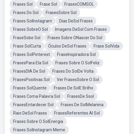
Frases Sol
Frase Sol
FrasesCOMSOL
Frases Do Sol
FrasesSobre Sol
Frases SolInstagram
Dias DeSol Frases
Frases SobreO Sol
Imagens DeSol Com Frases
FraseSobe Sol
Frases Sobre ONascer Do Sol
Frase SolCurta
Óculos DeSol Frases
Frase SolVida
Frases SolPinterest
FraseInspiradora Sol
FrasesPara Ela Sol
Frases Sobre O SolFeliz
FrasesDIA De Sol
Frases Do SolDe Volta
FrasesPositivas Sol
Ver FrasesSobre O Sol
Frases SolQuente
Frases De SolE Brilho
Frases Coma Palavra Sol
FrasesDe Ssol
FrasesEntardecer Sol
Frases De SolMelanina
Raio DeSol Frases
FrasesReferentes Al Sol
Frases Sobre O SolEnergia
Frases SolInstagram Meme