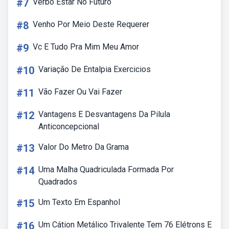
#7
Verbo Estar No Futuro
#8
Venho Por Meio Deste Requerer
#9
Vc E Tudo Pra Mim Meu Amor
#10
Variação De Entalpia Exercicios
#11
Vão Fazer Ou Vai Fazer
#12
Vantagens E Desvantagens Da Pilula
Anticoncepcional
#13
Valor Do Metro Da Grama
#14
Uma Malha Quadriculada Formada Por
Quadrados
#15
Um Texto Em Espanhol
#16
Um Cátion Metálico Trivalente Tem 76 Elétrons E