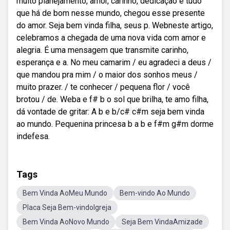
muito planejamento, amor, carinho, dedicação e tudo
que há de bom nesse mundo, chegou esse presente
do amor. Seja bem vinda filha, seus p. Webneste artigo,
celebramos a chegada de uma nova vida com amor e
alegria. É uma mensagem que transmite carinho,
esperança e a. No meu camarim / eu agradeci a deus /
que mandou pra mim / o maior dos sonhos meus /
muito prazer. / te conhecer / pequena flor / você
brotou / de. Weba e f# b o sol que brilha, te amo filha,
dá vontade de gritar: A b e b/c# c#m seja bem vinda
ao mundo. Pequenina princesa b a b e f#m g#m dorme
indefesa.
Tags
Bem Vinda AoMeu Mundo
Bem-vindo Ao Mundo
Placa Seja Bem-vindoIgreja
Bem Vinda AoNovo Mundo
Seja Bem VindaAmizade