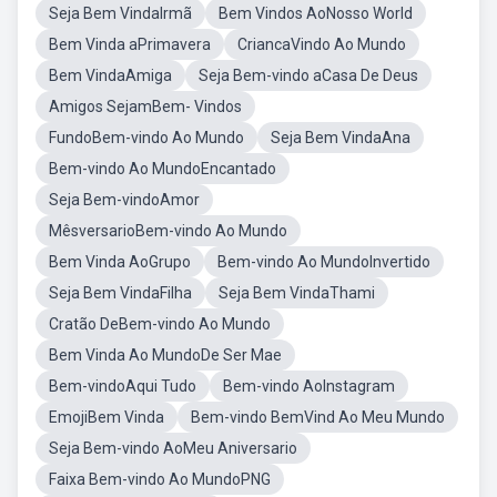
Seja Bem VindaIrmã
Bem Vindos AoNosso World
Bem Vinda aPrimavera
CriancaVindo Ao Mundo
Bem VindaAmiga
Seja Bem-vindo aCasa De Deus
Amigos SejamBem- Vindos
FundoBem-vindo Ao Mundo
Seja Bem VindaAna
Bem-vindo Ao MundoEncantado
Seja Bem-vindoAmor
MêsversarioBem-vindo Ao Mundo
Bem Vinda AoGrupo
Bem-vindo Ao MundoInvertido
Seja Bem VindaFilha
Seja Bem VindaThami
Cratão DeBem-vindo Ao Mundo
Bem Vinda Ao MundoDe Ser Mae
Bem-vindoAqui Tudo
Bem-vindo AoInstagram
EmojiBem Vinda
Bem-vindo BemVind Ao Meu Mundo
Seja Bem-vindo AoMeu Aniversario
Faixa Bem-vindo Ao MundoPNG