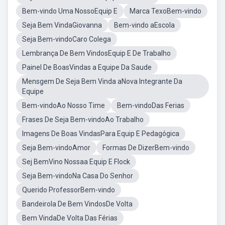
Bem-vindo Uma NossoEquip E
Marca TexoBem-vindo
Seja Bem VindaGiovanna
Bem-vindo aEscola
Seja Bem-vindoCaro Colega
Lembrança De Bem VindosEquip E De Trabalho
Painel De BoasVindas a Equipe Da Saude
Mensgem De Seja Bem Vinda aNova Integrante Da
Equipe
Bem-vindoAo Nosso Time
Bem-vindoDas Ferias
Frases De Seja Bem-vindoAo Trabalho
Imagens De Boas VindasPara Equip E Pedagógica
Seja Bem-vindoAmor
Formas De DizerBem-vindo
Sej BemVino Nossaa Equip E Flock
Seja Bem-vindoNa Casa Do Senhor
Querido ProfessorBem-vindo
Bandeirola De Bem VindosDe Volta
Bem VindaDe Volta Das Férias