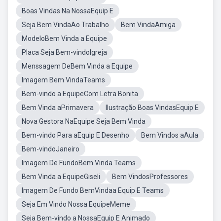
Boas Vindas Na NossaEquip E
Seja Bem VindaAo Trabalho
Bem VindaAmiga
ModeloBem Vinda a Equipe
Placa Seja Bem-vindoIgreja
Menssagem DeBem Vinda a Equipe
Imagem Bem VindaTeams
Bem-vindo a EquipeCom Letra Bonita
Bem Vinda aPrimavera
Ilustração Boas VindasEquip E
Nova Gestora NaEquipe Seja Bem Vinda
Bem-vindo Para aEquip E Desenho
Bem Vindos aAula
Bem-vindoJaneiro
Imagem De FundoBem Vinda Teams
Bem Vinda a EquipeGiseli
Bem VindosProfessores
Imagem De Fundo BemVindaa Equip E Teams
Seja Em Vindo Nossa EquipeMeme
Seja Bem-vindo a NossaEquip E Animado