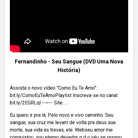
Fernandinho - Seu Sangue (DVD Uma Nova
História)
Assista o novo vídeo "Como Eu Te Amo":
bit.ly/ComoEuTeAmoPlaylist Inscreva-se no canal:
bit.ly/2EGRLql --~-- Site: ...
Eu quero ir pra lá. Pelo novo e vivo caminho. Seu
sangue, sua cruz me levam de volta pra deus sua
morte, sua vida as trevas, ele. Webseu amor me
conquistou, sou eterno devedor g d o véu se rasgou