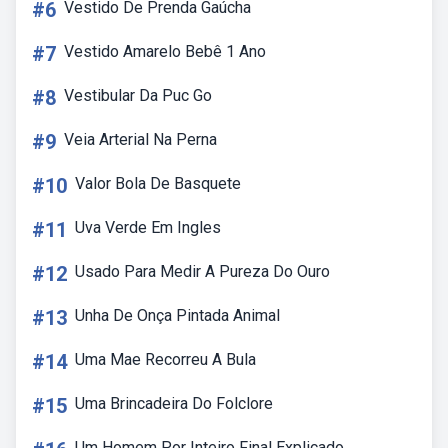
#6
Vestido De Prenda Gaúcha
#7
Vestido Amarelo Bebê 1 Ano
#8
Vestibular Da Puc Go
#9
Veia Arterial Na Perna
#10
Valor Bola De Basquete
#11
Uva Verde Em Ingles
#12
Usado Para Medir A Pureza Do Ouro
#13
Unha De Onça Pintada Animal
#14
Uma Mae Recorreu A Bula
#15
Uma Brincadeira Do Folclore
Um Homem Por Inteiro Final Explicado