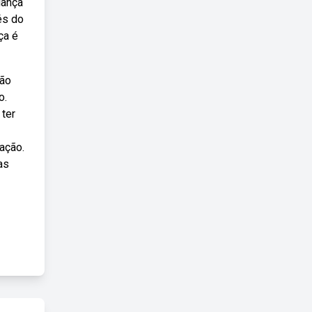
dança
és do
ça é
são
o.
 ter
ação.
as