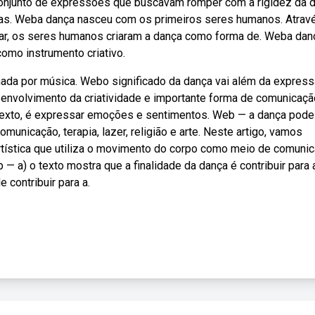
junto de expressões que buscavam romper com a rigidez da 
adas. Weba dança nasceu com os primeiros seres humanos. Atrav
har, os seres humanos criaram a dança como forma de. Weba dan
como instrumento criativo.
da por música. Webo significado da dança vai além da expres
senvolvimento da criatividade e importante forma de comunicaçã
 texto, é expressar emoções e sentimentos. Web — a dança pode
unicação, terapia, lazer, religião e arte. Neste artigo, vamos
tística que utiliza o movimento do corpo como meio de comunic
— a) o texto mostra que a finalidade da dança é contribuir para 
 contribuir para a.