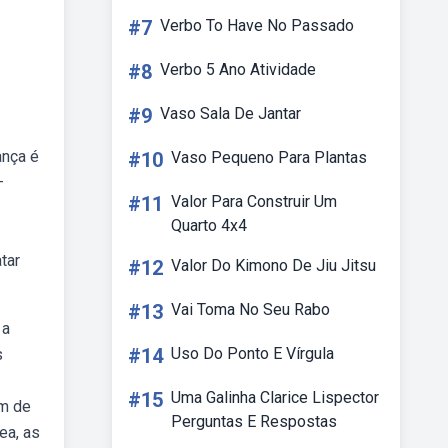
#7
Verbo To Have No Passado
#8
Verbo 5 Ano Atividade
#9
Vaso Sala De Jantar
ança é
#10
Vaso Pequeno Para Plantas
—
#11
Valor Para Construir Um
Quarto 4x4
tar
#12
Valor Do Kimono De Jiu Jitsu
#13
Vai Toma No Seu Rabo
 a
#14
Uso Do Ponto E Vírgula
s
#15
Uma Galinha Clarice Lispector
om de
Perguntas E Respostas
ea, as