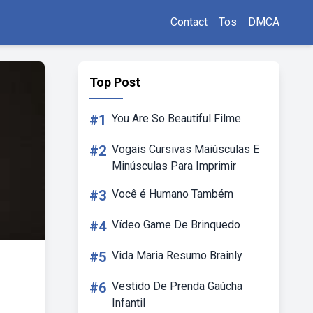
Contact
Tos
DMCA
Top Post
#1
You Are So Beautiful Filme
#2
Vogais Cursivas Maiúsculas E
Minúsculas Para Imprimir
#3
Você é Humano Também
#4
Vídeo Game De Brinquedo
#5
Vida Maria Resumo Brainly
#6
Vestido De Prenda Gaúcha
Infantil