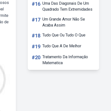
iosos
#16
Uma Das Diagonais De Um
pal
Quadrado Tem Extremidades
rmite
#17
Um Grande Amor Não Se
ão de
Acaba Assim
#18
Tudo Que Ou Tudo O Que
#19
Tudo Que A De Melhor
#20
Tratamento Da Informação
Matematica