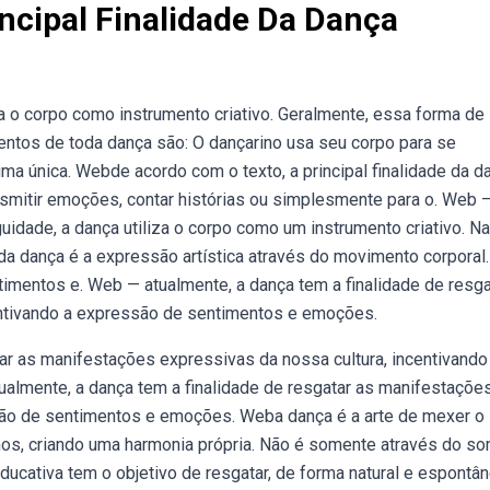
ncipal Finalidade Da Dança
za o corpo como instrumento criativo. Geralmente, essa forma de
ntos de toda dança são: O dançarino usa seu corpo para se
a única. Webde acordo com o texto, a principal finalidade da d
ansmitir emoções, contar histórias ou simplesmente para o. Web 
uidade, a dança utiliza o corpo como um instrumento criativo. Na
 da dança é a expressão artística através do movimento corporal.
timentos e. Web — atualmente, a dança tem a finalidade de resga
entivando a expressão de sentimentos e emoções.
ar as manifestações expressivas da nossa cultura, incentivando
lmente, a dança tem a finalidade de resgatar as manifestaçõe
ssão de sentimentos e emoções. Weba dança é a arte de mexer o
os, criando uma harmonia própria. Não é somente através do s
ucativa tem o objetivo de resgatar, de forma natural e espontân