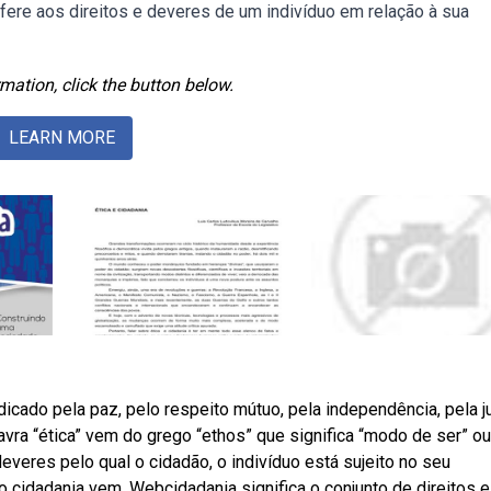
fere aos direitos e deveres de um indivíduo em relação à sua
mation, click the button below.
LEARN MORE
dicado pela paz, pelo respeito mútuo, pela independência, pela ju
avra “ética” vem do grego “ethos” que significa “modo de ser” ou
 deveres pelo qual o cidadão, o indivíduo está sujeito no seu
cidadania vem. Webcidadania significa o conjunto de direitos e