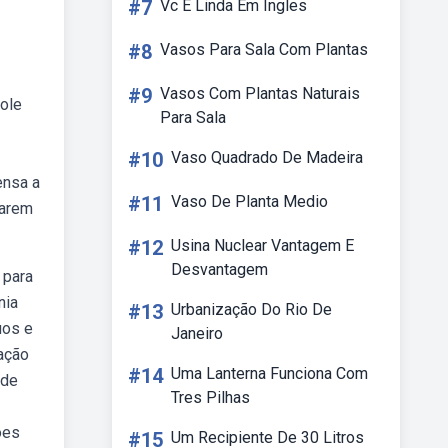
#7
Vc E Linda Em Ingles
#8
Vasos Para Sala Com Plantas
#9
Vasos Com Plantas Naturais
dole
Para Sala
#10
Vaso Quadrado De Madeira
ensa a
#11
Vaso De Planta Medio
tarem
#12
Usina Nuclear Vantagem E
Desvantagem
 para
nia
#13
Urbanização Do Rio De
uos e
Janeiro
cação
#14
Uma Lanterna Funciona Com
 de
Tres Pilhas
ões
#15
Um Recipiente De 30 Litros