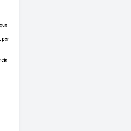
 que
.
, por
ncia