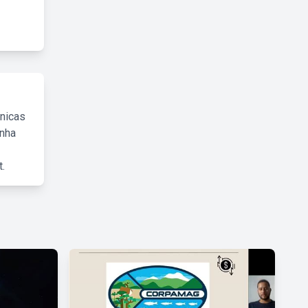
cnicas
inha
.