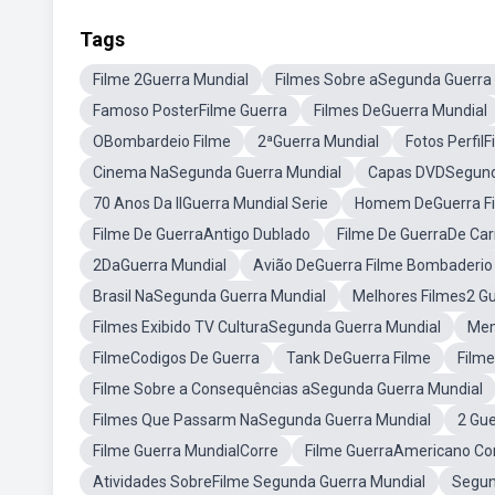
Tags
Filme 2Guerra Mundial
Filmes Sobre aSegunda Guerra
Famoso PosterFilme Guerra
Filmes DeGuerra Mundial
OBombardeio Filme
2ªGuerra Mundial
Fotos Perfil
Cinema NaSegunda Guerra Mundial
Capas DVDSegund
70 Anos Da IIGuerra Mundial Serie
Homem DeGuerra F
Filme De GuerraAntigo Dublado
Filme De GuerraDe Car
2DaGuerra Mundial
Avião DeGuerra Filme Bombaderio
Brasil NaSegunda Guerra Mundial
Melhores Filmes2 Gu
Filmes Exibido TV CulturaSegunda Guerra Mundial
Mem
FilmeCodigos De Guerra
Tank DeGuerra Filme
Film
Filme Sobre a Consequências aSegunda Guerra Mundial
Filmes Que Passarm NaSegunda Guerra Mundial
2 Gu
Filme Guerra MundialCorre
Filme GuerraAmericano C
Atividades SobreFilme Segunda Guerra Mundial
Segun