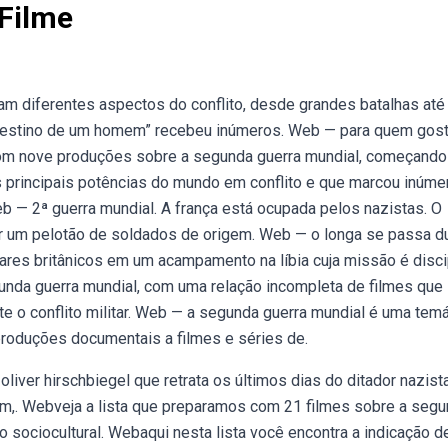
Filme
m diferentes aspectos do conflito, desde grandes batalhas até
 destino de um homem” recebeu inúmeros. Web — para quem gos
a com nove produções sobre a segunda guerra mundial, começand
s principais potências do mundo em conflito e que marcou inúme
eb — 2ª guerra mundial. A frança está ocupada pelos nazistas. O
unir um pelotão de soldados de origem. Web — o longa se passa d
ares britânicos em um acampamento na líbia cuja missão é disci
unda guerra mundial, com uma relação incompleta de filmes que
e o conflito militar. Web — a segunda guerra mundial é uma temá
roduções documentais a filmes e séries de.
liver hirschbiegel que retrata os últimos dias do ditador nazist
rlim,. Webveja a lista que preparamos com 21 filmes sobre a seg
sociocultural. Webaqui nesta lista você encontra a indicação d