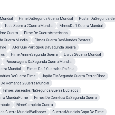
 Mundial
Filme DaSegunda Guerra Mundial
Poster DaSegunda Ge
Tudo Sobre a 2Guerra Mundial
FilmesDa 1 Guerra Mundial
Filme Guerra
Filme De GuerraAmericano
a Guerra Mundial
Filmes Guerra DosMundos Posters
ilme
Ator Que Participou DaSegunda Guerra
ros
Filme AnimeSegunda Guerra
Livros 2Guerra Mundial
Personagens DaSegunda Guerra Mundial
erra Mundial
Filmes Da 2 GuerraNa Polônia
órias DeGuerra Filme
Japão FIMSegunda Guerra Terror Filme
e De Romance 2Guerra Mundial
Filmes Baseados NaSegunda Guerra Dublados
erra MundialFome
Filmes De Comédia DaSegunda Guerra
ombate
FilmeCompleto Guerra
da Guerra MundialWallpaper
GuerrasMundiais Capa De Filme