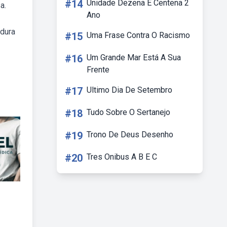
#14
Unidade Dezena E Centena 2
a.
Ano
adura
#15
Uma Frase Contra O Racismo
#16
Um Grande Mar Está A Sua
Frente
#17
Ultimo Dia De Setembro
#18
Tudo Sobre O Sertanejo
#19
Trono De Deus Desenho
#20
Tres Onibus A B E C