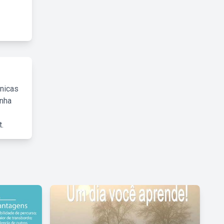
cnicas
inha
.