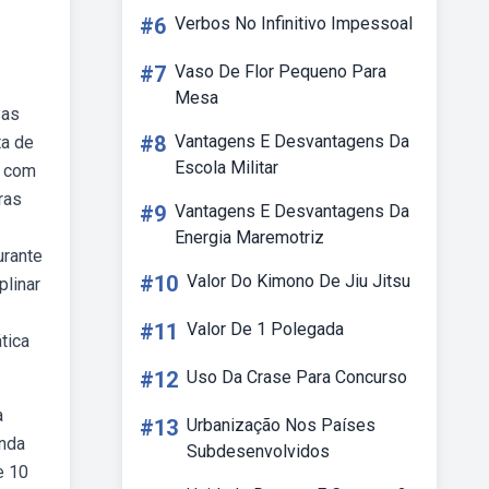
#6
Verbos No Infinitivo Impessoal
#7
Vaso De Flor Pequeno Para
Mesa
 as
#8
Vantagens E Desvantagens Da
ta de
Escola Militar
o com
ras
#9
Vantagens E Desvantagens Da
Energia Maremotriz
urante
#10
Valor Do Kimono De Jiu Jitsu
plinar
#11
Valor De 1 Polegada
tica
#12
Uso Da Crase Para Concurso
a
#13
Urbanização Nos Países
unda
Subdesenvolvidos
e 10