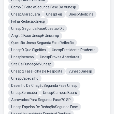
UnespLitoral Paulista
Como É Feito aSegunda Fase Da Vunesp
UnespAraraquara
UnespFeis
UnespMedicina
Folha RedaçãoUnesp
Unesp Segunda FaseQuestao Dit
Anglo2 Fase UnespE Unicamp
Questão Unesp Segunda FaseReflexão
UnespO Que Significa
UnespPresidente Prudente
UnespIsencao
UnespProvas Anteriores
Site Da FundaçãoVunesp
Unesp 2 FaseFolha De Resposta
VunespSaresp
UnespCabecalho
Desenho De CriaçãoSegunda Fase Unesp
UnespSorocaba
UnespCampus Bauru
Aprovados Para Segunda FasePC SP
Unesp Espelho De RedaçãoSegunda Fase