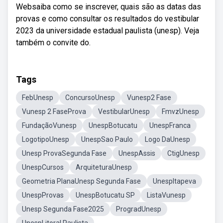
Websaiba como se inscrever, quais são as datas das
provas e como consultar os resultados do vestibular
2023 da universidade estadual paulista (unesp). Veja
também o convite do.
Tags
FebUnesp
ConcursoUnesp
Vunesp2 Fase
Vunesp 2 FaseProva
VestibularUnesp
FmvzUnesp
FundaçãoVunesp
UnespBotucatu
UnespFranca
LogotipoUnesp
UnespSao Paulo
Logo DaUnesp
Unesp ProvaSegunda Fase
UnespAssis
CtigUnesp
UnespCursos
ArquiteturaUnesp
Geometria PlanaUnesp Segunda Fase
UnespItapeva
UnespProvas
UnespBotucatu SP
ListaVunesp
Unesp Segunda Fase2025
ProgradUnesp