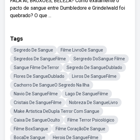
FALA AI, BRUXÕES, BELEZA? Como exatamente o
pacto de sangue entre Dumbledore e Grindelwald foi
quebrado? O que ...
Tags
Segredo De Sangue
Filme LivroDe Sangue
Segredos De SangueFilme
Sergredo DoSangue Filme
Sangue Filme DeTerror
Segredo De SangueDublado
Flores De SangueDublado
Livros De SangueFilme
Cachorro De SangueO Segredo Na Ilha
Navio De SangueFilme
Lago De SangueFilme
Cristais De SangueFilme
Nobreza De SangueLivro
Make Artistica DeDupla Terror Com Sangue
Caixa De SangueOculto
Filme Terror Psicológico
Filme BoxSangue
Filme CoraçãoDe Sangue
BocaDe Sangue
Herois De SangueFilme