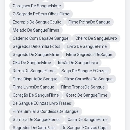
Coraçoes De SangueFilme
O Segredo DeSeus Olhos Filme
Exemplo De SangueOculto
Filme PicinaDe Sangue
Melado De SangueFilmes
Caderno Com CapaDe Sangue
Cheiro De SangueLivro
Segredos DeFamilia Fotos
Livro De SangueFilme
Segredo De SangueFilme
Filme Segredos DeSague
CEU De SangueFilme
Irmãs De SangueLivro
Ritmo De SangueFilme
Saga De Sangue ECinzas
Filme DisputaDe Sangue
Filme CoraçõesDe Sangue
Filme LivrosDe Sangue
Filme TronosDe Sangue
Coração De SangueFilme
Gosto De SangueFilme
De Sangue ECinzas Livro Frases
Filme Similar a CondessaDe Sangue
Sombra De SangueElenco
Casa De SangueFilme
Segredos DeCada País
De Sangue ECinzas Capa