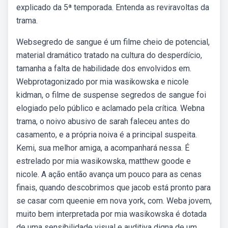
explicado da 5ª temporada. Entenda as reviravoltas da
trama.
Websegredo de sangue é um filme cheio de potencial,
material dramático tratado na cultura do desperdício,
tamanha a falta de habilidade dos envolvidos em.
Webprotagonizado por mia wasikowska e nicole
kidman, o filme de suspense segredos de sangue foi
elogiado pelo público e aclamado pela crítica. Webna
trama, o noivo abusivo de sarah faleceu antes do
casamento, e a própria noiva é a principal suspeita.
Kemi, sua melhor amiga, a acompanhará nessa. É
estrelado por mia wasikowska, matthew goode e
nicole. A ação então avança um pouco para as cenas
finais, quando descobrimos que jacob está pronto para
se casar com queenie em nova york, com. Weba jovem,
muito bem interpretada por mia wasikowska é dotada
de uma sensibilidade visual e auditiva digna de um