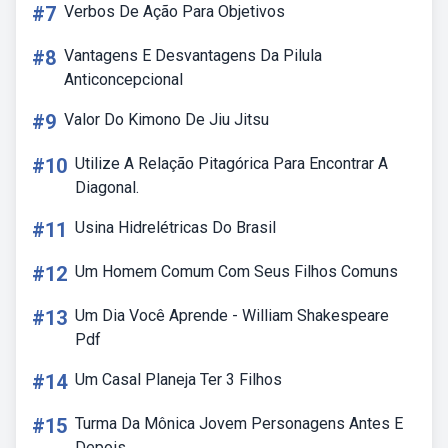
#7
Verbos De Ação Para Objetivos
#8
Vantagens E Desvantagens Da Pilula
Anticoncepcional
#9
Valor Do Kimono De Jiu Jitsu
#10
Utilize A Relação Pitagórica Para Encontrar A
Diagonal.
#11
Usina Hidrelétricas Do Brasil
#12
Um Homem Comum Com Seus Filhos Comuns
#13
Um Dia Você Aprende - William Shakespeare
Pdf
#14
Um Casal Planeja Ter 3 Filhos
#15
Turma Da Mônica Jovem Personagens Antes E
Depois